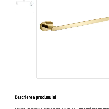
Vase WC si Bideuri
Lavoare
Cazi cu paravane
Baterii sanitare
Dusuri
Bucatarie
Accesorii și mobilier pentru baie
Descrierea produsului