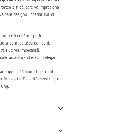
op Rea Til
auriu lucios
cu finisaj
.
itatea zilnică, care va impresiona
aloare designul interiorului, ci
rafinată oricărui spațiu.
ie și permite uscarea liberă.
strălucirea impecabilă.
ibile, accentuând efectul elegant.
are apreciază luxul și designul
r în baia ta. Datorită construcției
 lung.