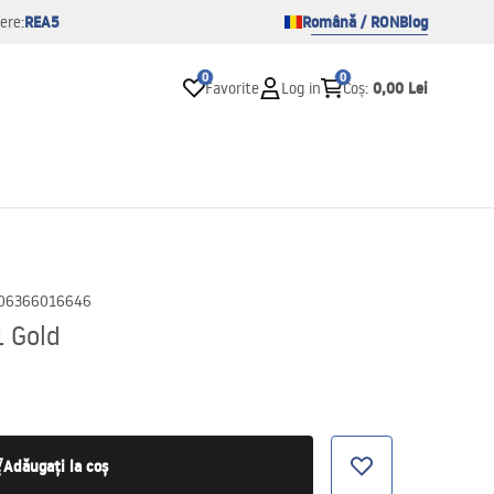
REA5
Română / RON
Blog
ere:
0
0
0,00 Lei
Favorite
Log in
Coș
:
06366016646
1 Gold
Adăugați la coș