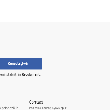
Conectați-vă
nii stabiliți în
Regulament
.
Contact
a poloneză în
Podlasiak Andrzej Cylwik sp. k.