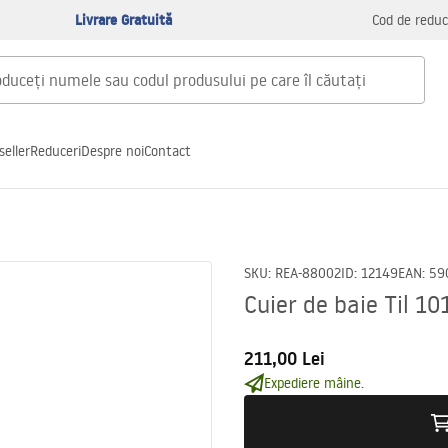
Livrare Gratuită
Cod de reduc
seller
Reduceri
Despre noi
Contact
SKU
:
REA-88002
ID
:
12149
EAN
:
59
Cuier de baie Til 10
211,00 Lei
Expediere mâine.