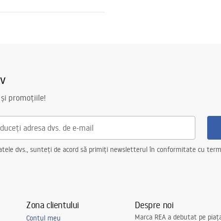
ții de garanție
nty_Terms_and_Conditions_
ories_-_24.pdf
iv
 și promoțiile!
ele dvs., sunteți de acord să primiți newsletterul în conformitate cu terme
Zona clientului
Despre noi
Marca REA a debutat pe piaț
Contul meu