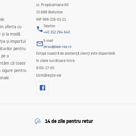
ul. Przędzalniana 60
15-688 Białystok
ile
NIP 966-216-01-21
Telefon
m oferta cu
+40 312 294 640
e și la modă.
E-mail
ția și importul
birou@baie-rea.ro
ăturilor pentru
Echipa noastră de asistență clienți este disponibilă
 pe o
în zilele lucrătoare între:
antăm că toate
9:00–17:00
 sigure pentru
Urmărește-ne
onale.
14 de zile pentru retur