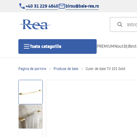
+40 31 229 4640
birou@baie-rea.ro
PREMIUM
Noutăți
Best
Toate categoriile
Pagina de pornire
Produse de baie
Cuier de baie Til 101 Gold
Cabine de dus
Usi pentru cabine de dus
Cadite de dus
Rigole Liniare