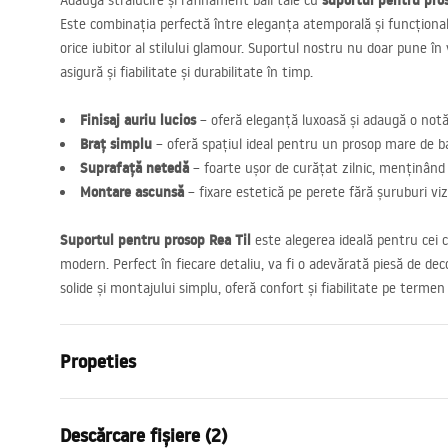
suportul pentru pros
Adaugă strălucire și rafinament băii tale cu
Este combinația perfectă între eleganța atemporală și funcțional
orice iubitor al stilului glamour. Suportul nostru nu doar pune în v
asigură și fiabilitate și durabilitate în timp.
Finisaj auriu lucios
– oferă eleganță luxoasă și adaugă o notă 
Braț simplu
– oferă spațiul ideal pentru un prosop mare de ba
Suprafață netedă
– foarte ușor de curățat zilnic, menținând 
Montare ascunsă
– fixare estetică pe perete fără șuruburi viz
Suportul pentru prosop Rea Til
este alegerea ideală pentru cei c
modern. Perfect în fiecare detaliu, va fi o adevărată piesă de deco
solide și montajului simplu, oferă confort și fiabilitate pe termen
Propeties
Culoare
De aur
Descărcare fișiere (2)
Material
Metal