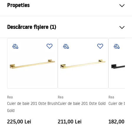
Propeties
Culoare
Negru
Descărcare fișiere (1)
Material
Metal
Metodă de montaj
Cu șuruburi
Condiții de garanție
Latime
85
mm
Warranty_Terms_and_Conditions_Accessories_-_24.pdf
Inalime
35
mm
Adâncime
65
mm
Serie
Oste
Garantie
24 luni
Rea
Rea
Rea
Cuier de baie 201 Oste Brush
Cuier de baie 201 Oste Gold
Cuier de baie
Gold
225,00 Lei
211,00 Lei
182,00 Le