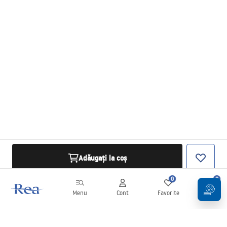
Adăugați la coș
0
0
Menu
Cont
Favorite
Coș