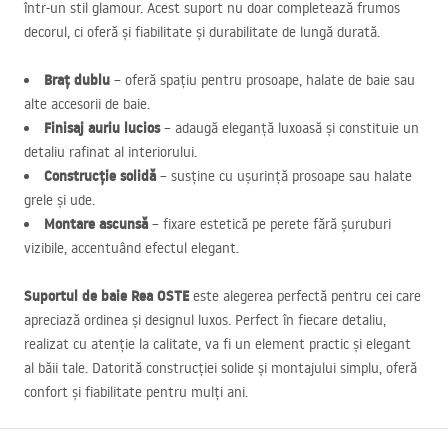
într-un stil glamour. Acest suport nu doar completează frumos
decorul, ci oferă și fiabilitate și durabilitate de lungă durată.
Braț dublu
– oferă spațiu pentru prosoape, halate de baie sau
alte accesorii de baie.
Finisaj auriu lucios
– adaugă eleganță luxoasă și constituie un
detaliu rafinat al interiorului.
Construcție solidă
– susține cu ușurință prosoape sau halate
grele și ude.
Montare ascunsă
– fixare estetică pe perete fără șuruburi
vizibile, accentuând efectul elegant.
Suportul de baie Rea
OSTE
este alegerea perfectă pentru cei care
apreciază ordinea și designul luxos. Perfect în fiecare detaliu,
realizat cu atenție la calitate, va fi un element practic și elegant
al băii tale. Datorită construcției solide și montajului simplu, oferă
confort și fiabilitate pentru mulți ani.