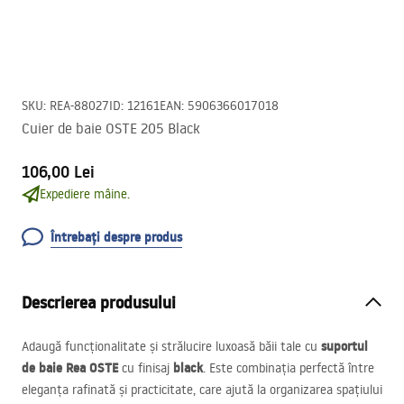
SKU
:
REA-88027
ID
:
12161
EAN
:
5906366017018
Cuier de baie OSTE 205 Black
106,00 Lei
Expediere mâine.
Întrebați despre produs
Descrierea produsului
suportul
Adaugă funcționalitate și strălucire luxoasă băii tale cu
de baie Rea
OSTE
black
cu finisaj
. Este combinația perfectă între
eleganța rafinată și practicitate, care ajută la organizarea spațiului