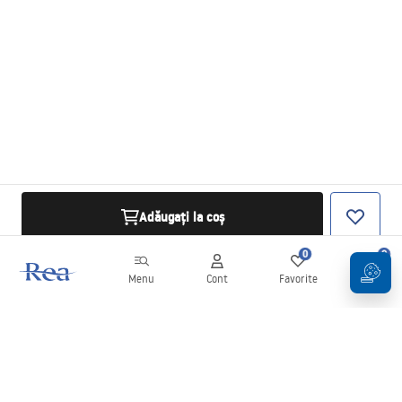
Adăugați la coș
0
0
Menu
Cont
Favorite
Coș
Buletin informativ
Fii la curent cu noutățile și promoțiile!