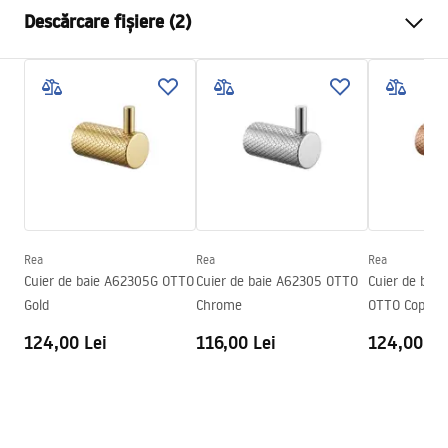
Culoare
Crom
Descărcare fișiere (2)
Material
Metal
Metodă de montaj
Cu șuruburi
Condiții de garanție
Latime
595
mm
Warranty_Terms_and_Conditions_Accessories_-_24.pdf
Inalime
23
mm
Adâncime
68
mm
Informații de siguranță
Serie
Otto
Safety_Information_Accessories.pdf
Garantie
24 luni
Rea
Rea
Rea
Cuier de baie A62305G OTTO
Cuier de baie A62305 OTTO
Cuier de bai
Gold
Chrome
OTTO Copper
124,00 Lei
116,00 Lei
124,00 Le