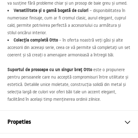
va susține fără probleme chiar și un prosop de baie greu și umed.
Versatilitate și o gamă bogată de culori
– disponibilitatea în
numeroase finisaje, cum ar fi cromul clasic, aurul elegant, cuprul
cald, permite potrivirea perfectă a accesoriului cu armătura și
stilul oricărui interior.
Colecția completă Otto
– în oferta noastră veți găsi și alte
accesorii din aceeași serie, ceea ce vă permite să completați un set
coerent și să creați o amenajare armonioasă a întregii băi.
Suportul de prosoape cu un singur braț Otto
este o propunere
pentru persoanele care nu acceptă compromisuri între utilitate și
estetică. Detaliile unice moletate, construcția solidă din metal și
selecția largă de culori vor oferi băii tale un accent elegant,
facilitând în același timp menținerea ordinii zilnice.
Propeties