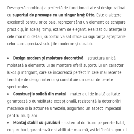
Descoperă combinația perfectă de funcționalitate și design rafinat
suportul de prosoape cu un singur braț Otto
cu
. Este o alegere
excelentă pentru orice baie, reprezentând un element de echipare
practic și, în același timp, extrem de elegant. Realizat cu atenție la
cele mai mici detalii, suportul va satisface cu siguranță așteptările
celor care apreciază soluțiile moderne și durabile.
Design modern și moletare decorativă
– structura unică,
moletată a elementului de montare oferă suportului un caracter
luxos și intrigant, care se încadrează perfect în cele mai recente
tendințe de design interior și constituie un decor de perete
spectaculos.
Construcție solidă din metal
– materialul de înaltă calitate
garantează o durabilitate excepțională, rezistență la deteriorări
mecanice și la acțiunea umezelii, asigurând un aspect impecabil
pentru mulți ani.
Montaj stabil cu șuruburi
– sistemul de fixare pe perete fiabil,
cu șuruburi, garantează o stabilitate maximă, astfel încât suportul