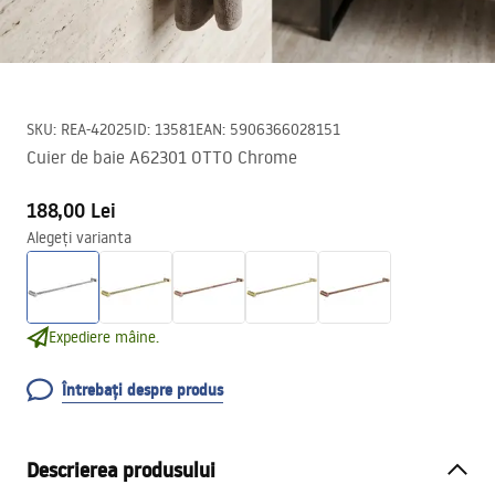
SKU
:
REA-42025
ID
:
13581
EAN
:
5906366028151
Cuier de baie A62301 OTTO Chrome
188,00 Lei
Alegeți varianta
Expediere mâine.
Întrebați despre produs
Descrierea produsului