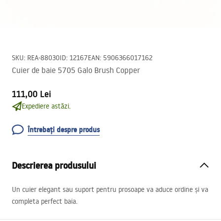
SKU
:
REA-88030
ID
:
12167
EAN
:
5906366017162
Cuier de baie 5705 Galo Brush Copper
111,00 Lei
Expediere astăzi.
Întrebați despre produs
Descrierea produsului
Un cuier elegant sau suport pentru prosoape va aduce ordine și va
completa perfect baia.