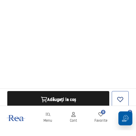
Adăugați la coș
0
0
Menu
Cont
Favorite
Coș