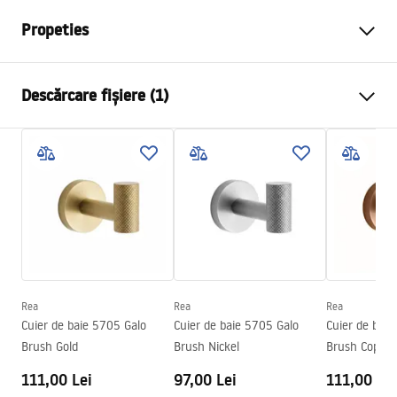
Propeties
Culoare
Cupru periat
Descărcare fișiere (1)
Material
Metal
Metodă de montaj
Cu șuruburi
Condiții de garanție
Latime
50
mm
Warranty_Terms_and_Conditions_Accessories_-_24.pdf
Inalime
55
mm
Adâncime
70
mm
Serie
Galo
Garantie
24 luni
Rea
Rea
Rea
Cuier de baie 5705 Galo
Cuier de baie 5705 Galo
Cuier de baie
Brush Gold
Brush Nickel
Brush Copper
111,00 Lei
97,00 Lei
111,00 Lei