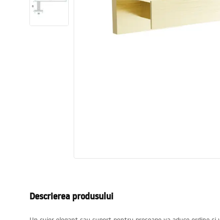
Vase WC si Bideuri
Lavoare
Cazi cu paravane
Baterii sanitare
Dusuri
Bucatarie
Accesorii și mobilier pentru baie
Descrierea produsului