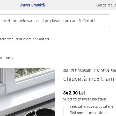
Livrare Gratuită
Cod de reduc
seller
Reduceri
Despre noi
Contact
SH COPPER
SKU
:
ZLE-06050
ID
:
11810
EAN
:
59
Chiuvetă inox Lia
842,00 Lei
Selectați chiuveta bucatarie
Selectați chiuveta bucatarie