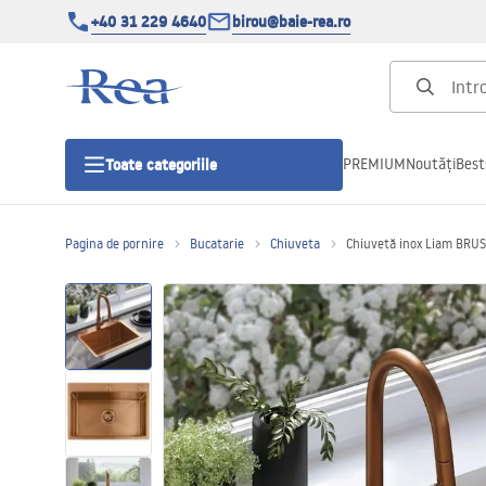
+40 31 229 4640
birou@baie-rea.ro
PREMIUM
Noutăți
Best
Toate categoriile
Pagina de pornire
Bucatarie
Chiuveta
Chiuvetă inox Liam BRU
Cabine de dus
Usi pentru cabine de dus
Cadite de dus
Rigole Liniare