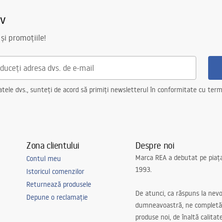
iv
il
 și promoțiile!
fon cu sita, suporturi de fixare
 sita
ele dvs., sunteți de acord să primiți newsletterul în conformitate cu terme
atarie, cu posibilitatea de a
șină de spălat vase
pentru structura de oțel, 24 de
alte elemente
Zona clientului
Despre noi
Marca REA a debutat pe piaț
Contul meu
1993.
Istoricul comenzilor
Returnează produsele
De atunci, ca răspuns la nevo
Depune o reclamație
dumneavoastră, ne completă
produse noi, de înaltă calitat