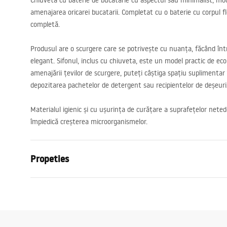
Chiuveta cu baterie de bucatarie cu aspectul sau minimalist, mod
amenajarea oricarei bucatarii. Completat cu o baterie cu corpul fle
completă.
Produsul are o scurgere care se potrivește cu nuanța, făcând înt
elegant. Sifonul, inclus cu chiuveta, este un model practic de eco
amenajării țevilor de scurgere, puteți câștiga spațiu suplimentar
depozitarea pachetelor de detergent sau recipientelor de deșeuri
Materialul igienic și cu ușurința de curățare a suprafețelor neted
împiedică creșterea microorganismelor.
Propeties
Lungimea chiuvetei
580
mm
Latimea chiuvetei
450
mm
Adancimea chiuvetei
185
mm