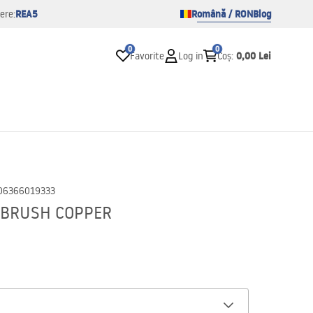
REA5
Română / RON
Blog
ere:
0
0
0,00 Lei
Favorite
Log in
Coș
:
06366019333
m BRUSH COPPER