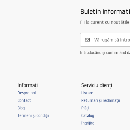
Preaplin
Da
Buletin informat
Material
Oţel inoxidab
Fii la curent cu noutățile
Culoare
Cupru periat
Set cu Chiuveta include
garnitura, si
Diametrul orificiului de scurgere
90 mm
Varianta ventil
universal, cu
Introducând și confirmând dat
Tip sifon
Chiuveta buc
conecta o ma
Garantie
120 de luni 
luni pentru 
Informații
Serviciu clienți
Despre noi
Livrare
Contact
Returnări și reclamații
Blog
Plăți
Termeni și condiții
Catalog
Îngrijire