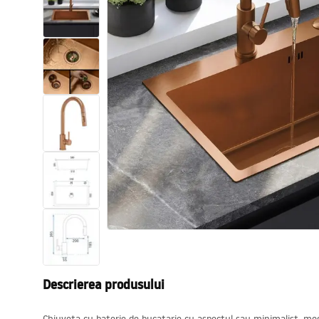
Vase WC si Bideuri
Lavoare
Cazi cu paravane
Baterii sanitare
Dusuri
Bucatarie
Accesorii și mobilier pentru baie
Descrierea produsului