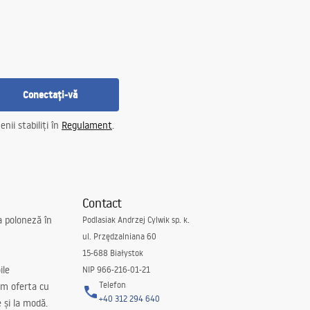
Conectați-vă
nii stabiliți în
Regulament
.
Contact
a poloneză în
Podlasiak Andrzej Cylwik sp. k.
ul. Przędzalniana 60
15-688 Białystok
ile
NIP 966-216-01-21
Telefon
m oferta cu
+40 312 294 640
e și la modă.