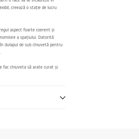
ern o face sa se incadreze in
xibil, creează o stație de lucru
regul aspect foarte coerent și
nomisire a spațiului. Datorită
 în dulapul de sub chiuvetă pentru
.
e fac chiuveta să arate curat și