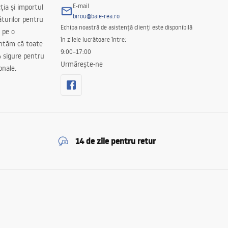
E-mail
ția și importul
birou@baie-rea.ro
ăturilor pentru
Echipa noastră de asistență clienți este disponibilă
 pe o
în zilele lucrătoare între:
antăm că toate
9:00–17:00
 sigure pentru
Urmărește-ne
onale.
14 de zile pentru retur