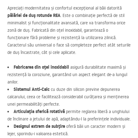
Apreciați modernitatea și confortul excepțional al băii datorită
pălăriei de duș rotunde
REA
. Este o combinație perfectă de stil
minimalist și funcționalitate avansată, care va transforma orice
zonă de duș. Fabricată din oțel inoxidabil, garantează o
funcționare fără probleme și rezistență la utilizarea zilnică.
Caracterul său universal o face să completeze perfect atât seturile
de duș încastrate, cât și cele aplicate.
Fabricarea din oțel inoxidabil
asigură durabilitate maximă și
rezistență la coroziune, garantând un aspect elegant de-a lungul
anilor.
Sistemul Anti-Calc
cu duze din silicon previne depunerea
calcarului, ceea ce facilitează considerabil curățarea și menținerea
unei permeabilități perfecte.
Articulația sferică rotativă
permite reglarea liberă a unghiului
de înclinare a jetului de apă, adaptându-l la preferințele individuale.
Designul extrem de subțire
oferă băii un caracter modern și
lejer, sporindu-i valoarea estetică.