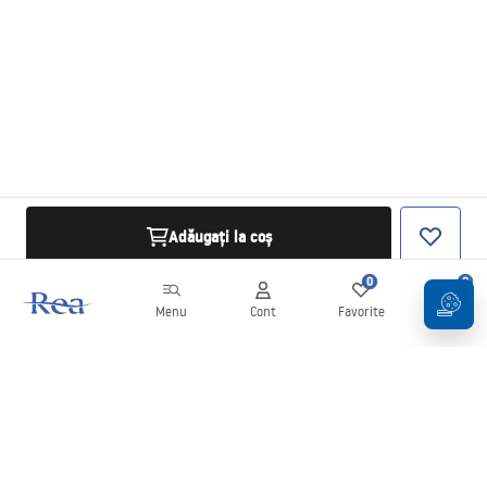
Adăugați la coș
0
0
Menu
Cont
Favorite
Coș
Buletin informativ
Fii la curent cu noutățile și promoțiile!