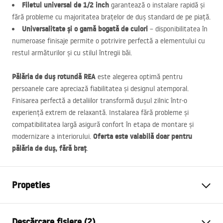
Filetul universal de 1/2 inch
garantează o instalare rapidă și
fără probleme cu majoritatea brațelor de duș standard de pe piață.
Universalitate și o gamă bogată de culori
– disponibilitatea în
numeroase finisaje permite o potrivire perfectă a elementului cu
restul armăturilor și cu stilul întregii băi.
Pălăria de duș rotundă
REA
este alegerea optimă pentru
persoanele care apreciază fiabilitatea și designul atemporal.
Finisarea perfectă a detaliilor transformă dușul zilnic într-o
experiență extrem de relaxantă. Instalarea fără probleme și
compatibilitatea largă asigură confort în etapa de montare și
Oferta este valabilă doar pentru
modernizare a interiorului.
pălăria de duș, fără braț
.
Propeties
Culoare
Crom
Descărcare fișiere (2)