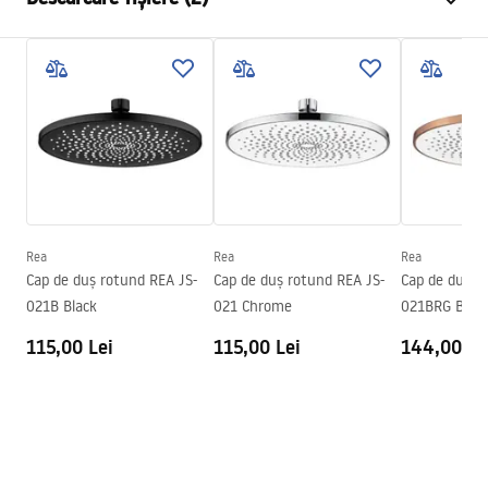
Material
Inox
Metodă de montaj
Cu șuruburi
Pielęgnacja
Latime
250
mm
Pielęgnacja.pdf
Inalime
2
mm
Adâncime
250
mm
Condiții de garanție
Garantie
24 luni
Warranty_Terms_and_Conditions_Accessories_-_24.pdf
Rea
Rea
Rea
Cap de duș rotund REA JS-
Cap de duș rotund REA JS-
Cap de duș r
021B Black
021 Chrome
021BRG Brus
115,00 Lei
115,00 Lei
144,00 Le