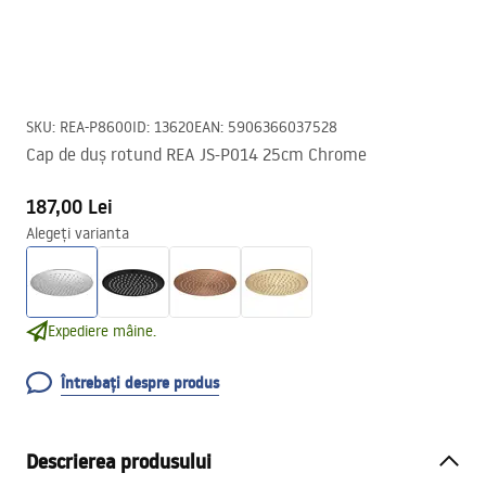
SKU
:
REA-P8600
ID
:
13620
EAN
:
5906366037528
Cap de duș rotund REA JS-P014 25cm Chrome
187,00 Lei
Alegeți varianta
Expediere mâine.
Întrebați despre produs
Descrierea produsului