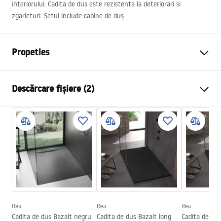
interiorului. Cadita de dus este rezistenta la deteriorari si
zgarieturi. Setul include cabine de duș.
Propeties
Culoare
Negru
Descărcare fișiere (2)
Material
Compozit SMC
Lungime
1200
mm
instructiuni de instalare
Latime
900
mm
manual - RO.pdf
Inalime
25
mm
Metodă de montaj
De podea, Încastrat
Instrucțiuni de asamblare
Diametrul scurgerii
90
mm
Shower tray.pdf
Decupabil
Da
Sifon inclus in set
Da
Rea
Rea
Rea
Cadita de dus Bazalt negru
Cadita de dus Bazalt long
Cadita de dus
Garantie
24 luni