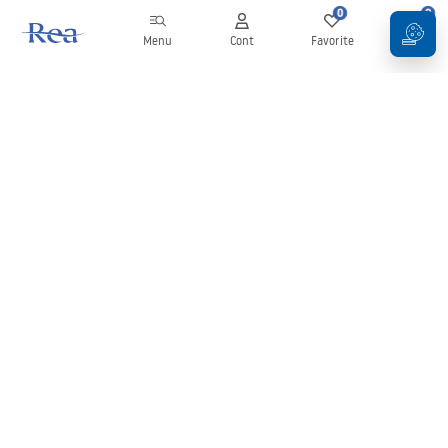
0
0
Menu
Cont
Favorite
Coș
Buletin informativ
Fii la curent cu noutățile și promoțiile!
Conectați-vă
Introducând și confirmând datele dvs., sunteți de acord să primiți
newsletterul în conformitate cu termenii stabiliți în
Regulament
.