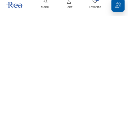
Menu
Cont
Favorite
Coș
Buletin informativ
Fii la curent cu noutățile și promoțiile!
Conectați-vă
Introducând și confirmând datele dvs., sunteți de acord să primiți
newsletterul în conformitate cu termenii stabiliți în
Regulament
.