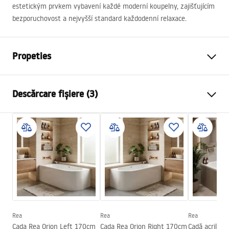
estetickým prvkem vybavení každé moderní koupelny, zajišťujícím
bezporuchovost a nejvyšší standard každodenní relaxace.
Propeties
Tip cada
De colt
Descărcare fișiere (3)
Culoare
Alb
Material
Acrilic
Informații de siguranță
Lungime
1595
mm
WARUNKI_BEZPIECZENSTWA_WANNY.pdf
Latime
750
mm
Inalime
560
mm
Condiții de garanție
Parte de montaj
Dreapta
Warranty_Terms_and_Conditions_Bathtubs.pdf
Dop și sifon incluse
Da
Garantie
24 luni
Rea
Rea
Rea
Instrucțiuni de asamblare
Cada Rea Orion Left 170cm
Cada Rea Orion Right 170cm
Cadă acrilică 