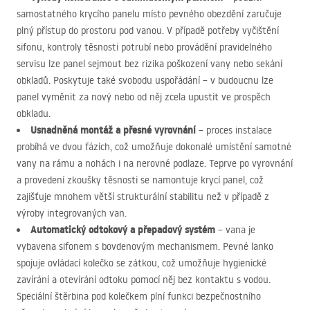
samostatného krycího panelu místo pevného obezdění zaručuje
plný přístup do prostoru pod vanou. V případě potřeby vyčištění
sifonu, kontroly těsnosti potrubí nebo provádění pravidelného
servisu lze panel sejmout bez rizika poškození vany nebo sekání
obkladů. Poskytuje také svobodu uspořádání – v budoucnu lze
panel vyměnit za nový nebo od něj zcela upustit ve prospěch
obkladu.
Usnadněná montáž a přesné vyrovnání
– proces instalace
probíhá ve dvou fázích, což umožňuje dokonalé umístění samotné
vany na rámu a nohách i na nerovné podlaze. Teprve po vyrovnání
a provedení zkoušky těsnosti se namontuje krycí panel, což
zajišťuje mnohem větší strukturální stabilitu než v případě z
výroby integrovaných van.
Automatický odtokový a přepadový systém
– vana je
vybavena sifonem s bovdenovým mechanismem. Pevné lanko
spojuje ovládací kolečko se zátkou, což umožňuje hygienické
zavírání a otevírání odtoku pomocí něj bez kontaktu s vodou.
Speciální štěrbina pod kolečkem plní funkci bezpečnostního