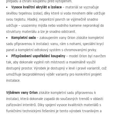
přepadu a chrání koupelnu před vytopením.
Vysoce kvalitní akrylát a izolace
– materiál se vyznačuje
skvělou tepelnou izolací, díky které si voda mnohem déle udržuje
svou teplotu. Hladký, neporézní povrch se výjimečně snadno
udržuje – usazeniny mýdla nebo vodního kamene nepronikají do
struktury materiálu a lze je snadno odstranit.
Kompletní sada
– zakoupením vany Orion získáte kompletní
sadu připravenou k instalaci: vanu, rám s nohami, speciální krycí
panel a kompletní odtokový systém s chromovanými prvky.
Přizpůsobení uspořádání koupelny
– model Orion byl navržen
tak, aby dokonale vyplnil roh místnosti a maximálně využil
dostupný prostor. Výrobek je dostupný v levé i pravé variantě, což
umožňuje bezproblémový výběr varianty pro konkrétní projekt
instalace.
Výběrem vany Orion
získáte kompletní sadu připravenou k
instalaci, která dokonale zapadá do současných trendů v oblasti
zařizování interiérů. Díky spojení vysoce kvalitních materiálů s
funkčními technickými řešeními je tento výrobek trvanlivým a