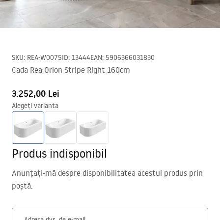
SKU
:
REA-W0075
ID
:
13444
EAN
:
5906366031830
Cada Rea Orion Stripe Right 160cm
3.252,00 Lei
Alegeți varianta
Produs indisponibil
Anunțați-mă despre disponibilitatea acestui produs prin
poștă.
Adresa dvs. de e-mail