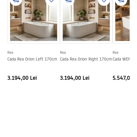
Lungime
1495
mm
WARUNKI_BEZPIECZENSTWA_WANNY.pdf
Latime
750
mm
Inalime
560
mm
Condiții de garanție
Parte de montaj
Stânga
Warranty_Terms_and_Conditions_Bathtubs.pdf
Dop și sifon incluse
Da
Garantie
24 luni
Rea
Rea
Rea
Instrucțiuni de asamblare
Cada Rea Orion Left 170cm
Cada Rea Orion Right 170cm
Cada WENUS
Orion_160_170.pdf
3.194,00 Lei
3.194,00 Lei
5.547,00 L