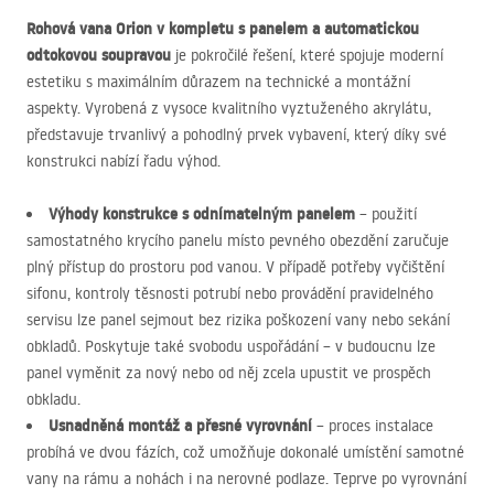
Rohová vana Orion v kompletu s panelem a automatickou
odtokovou soupravou
je pokročilé řešení, které spojuje moderní
estetiku s maximálním důrazem na technické a montážní
aspekty. Vyrobená z vysoce kvalitního vyztuženého akrylátu,
představuje trvanlivý a pohodlný prvek vybavení, který díky své
konstrukci nabízí řadu výhod.
Výhody konstrukce s odnímatelným panelem
– použití
samostatného krycího panelu místo pevného obezdění zaručuje
plný přístup do prostoru pod vanou. V případě potřeby vyčištění
sifonu, kontroly těsnosti potrubí nebo provádění pravidelného
servisu lze panel sejmout bez rizika poškození vany nebo sekání
obkladů. Poskytuje také svobodu uspořádání – v budoucnu lze
panel vyměnit za nový nebo od něj zcela upustit ve prospěch
obkladu.
Usnadněná montáž a přesné vyrovnání
– proces instalace
probíhá ve dvou fázích, což umožňuje dokonalé umístění samotné
vany na rámu a nohách i na nerovné podlaze. Teprve po vyrovnání