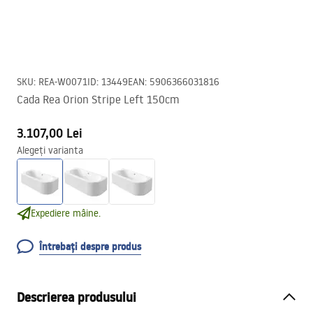
SKU
:
REA-W0071
ID
:
13449
EAN
:
5906366031816
Cada Rea Orion Stripe Left 150cm
3.107,00 Lei
Alegeți varianta
Expediere mâine.
Întrebați despre produs
Descrierea produsului