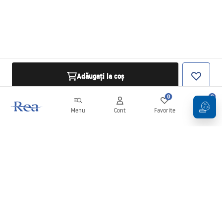
Adăugați la coș
0
0
Menu
Cont
Favorite
Coș
Buletin informativ
Fii la curent cu noutățile și promoțiile!