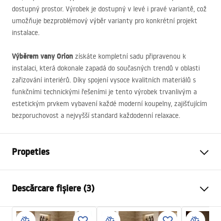
dostupný prostor. Výrobek je dostupný v levé i pravé variantě, což
umožňuje bezproblémový výběr varianty pro konkrétní projekt
instalace.
Výběrem vany Orion
získáte kompletní sadu připravenou k
instalaci, která dokonale zapadá do současných trendů v oblasti
zařizování interiérů. Díky spojení vysoce kvalitních materiálů s
funkčními technickými řešeními je tento výrobek trvanlivým a
estetickým prvkem vybavení každé moderní koupelny, zajišťujícím
bezporuchovost a nejvyšší standard každodenní relaxace.
Propeties
Tip cada
De colt
Descărcare fișiere (3)
Culoare
Alb
Material
Acrilic
Informații de siguranță