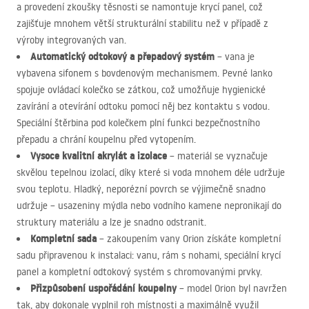
a provedení zkoušky těsnosti se namontuje krycí panel, což
zajišťuje mnohem větší strukturální stabilitu než v případě z
výroby integrovaných van.
Automatický odtokový a přepadový systém
– vana je
vybavena sifonem s bovdenovým mechanismem. Pevné lanko
spojuje ovládací kolečko se zátkou, což umožňuje hygienické
zavírání a otevírání odtoku pomocí něj bez kontaktu s vodou.
Speciální štěrbina pod kolečkem plní funkci bezpečnostního
přepadu a chrání koupelnu před vytopením.
Vysoce kvalitní akrylát a izolace
– materiál se vyznačuje
skvělou tepelnou izolací, díky které si voda mnohem déle udržuje
svou teplotu. Hladký, neporézní povrch se výjimečně snadno
udržuje – usazeniny mýdla nebo vodního kamene nepronikají do
struktury materiálu a lze je snadno odstranit.
Kompletní sada
– zakoupením vany Orion získáte kompletní
sadu připravenou k instalaci: vanu, rám s nohami, speciální krycí
panel a kompletní odtokový systém s chromovanými prvky.
Přizpůsobení uspořádání koupelny
– model Orion byl navržen
tak, aby dokonale vyplnil roh místnosti a maximálně využil