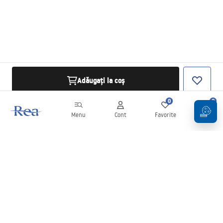
Adăugați la coș
0
0
Menu
Cont
Favorite
Coș
Buletin informativ
Fii la curent cu noutățile și promoțiile!