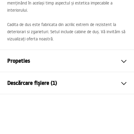
menținând în același timp aspectul și estetica impecabile a
interiorului.
Cadita de dus este fabricata din acrilic extrem de rezistent la
deteriorari si zgarieturi. Setul include cabine de duș. Vă invităm să
vizualizați oferta noastră.
Propeties
Culoare
Alb
Descărcare fișiere (1)
Material
Acrilic
Lungime
800
mm
Instrucțiuni de asamblare
Latime
800
mm
Shower tray.pdf
Inalime
50
mm
Metodă de montaj
De podea