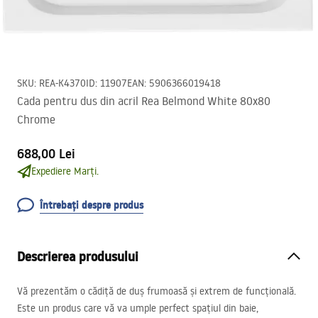
SKU
:
REA-K4370
ID
:
11907
EAN
:
5906366019418
Cada pentru dus din acril Rea Belmond White 80x80
Chrome
688,00 Lei
Expediere Marți.
Întrebați despre produs
Descrierea produsului
Vă prezentăm o cădiță de duș frumoasă și extrem de funcțională.
Este un produs care vă va umple perfect spațiul din baie,