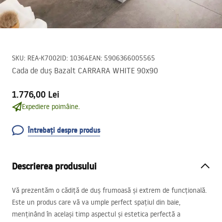
SKU
:
REA-K7002
ID
:
10364
EAN
:
5906366005565
Cada de duș Bazalt CARRARA WHITE 90x90
1.776,00 Lei
Expediere poimâine.
Întrebați despre produs
Descrierea produsului
Vă prezentăm o cădiță de duș frumoasă și extrem de funcțională.
Este un produs care vă va umple perfect spațiul din baie,
menținând în același timp aspectul și estetica perfectă a