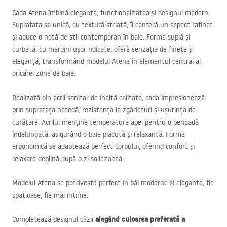
Cada Atena îmbină eleganța, funcționalitatea și designul modern.
Suprafața sa unică, cu textură striată, îi conferă un aspect rafinat
și aduce o notă de stil contemporan în baie. Forma suplă și
curbată, cu margini ușor ridicate, oferă senzația de finețe și
eleganță, transformând modelul Atena în elementul central al
oricărei zone de baie.
Realizată din acril sanitar de înaltă calitate, cada impresionează
prin suprafața netedă, rezistența la zgârieturi și ușurința de
curățare. Acrilul menține temperatura apei pentru o perioadă
îndelungată, asigurând o baie plăcută și relaxantă. Forma
ergonomică se adaptează perfect corpului, oferind confort și
relaxare deplină după o zi solicitantă.
Modelul Atena se potrivește perfect în băi moderne și elegante, fie
spațioase, fie mai intime.
alegând culoarea preferată a
Completează designul căzii