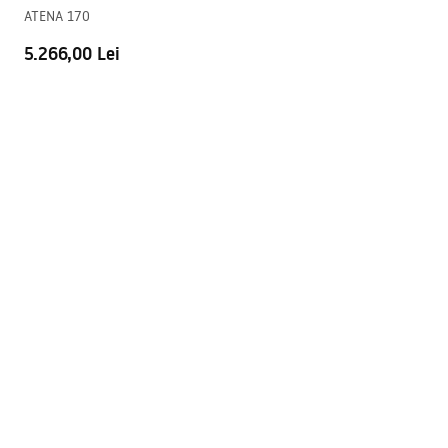
Warranty_Terms_and_Conditions_Bathtubs.pdf
ATENA 170
5.266,00 Lei