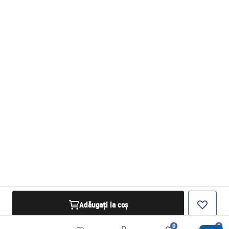
Adăugați la coș
0
0