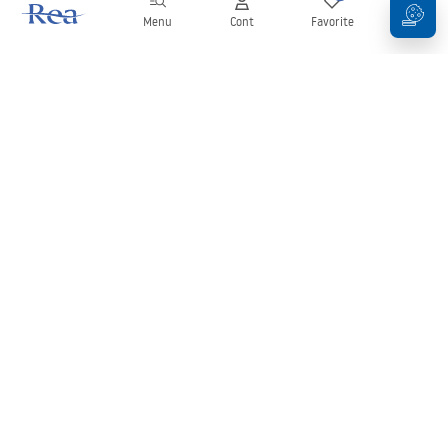
Menu
Cont
Favorite
Coș
Buletin informativ
Fii la curent cu noutățile și promoțiile!
Conectați-vă
Introducând și confirmând datele dvs., sunteți de acord să primiți
newsletterul în conformitate cu termenii stabiliți în
Regulament
.