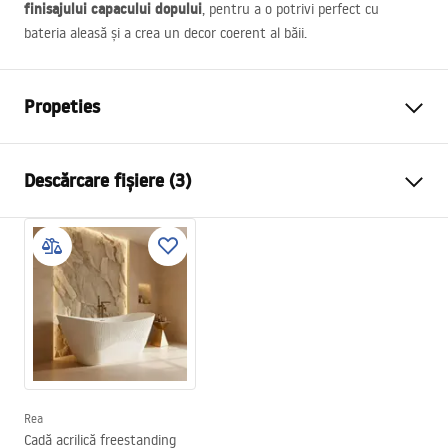
finisajului capacului dopului
, pentru a o potrivi perfect cu
bateria aleasă și a crea un decor coerent al băii.
Propeties
Tip cada
De podea
Descărcare fișiere (3)
Culoare
Alb
Material
ABS
Manual
Lungime
1700
mm
Instrukcja_wanien_wolnostoj__cych.pdf
Latime
730
mm
Inalime
710
mm
Informații de siguranță
Parte de montaj
Universală
WARUNKI_BEZPIECZENSTWA_WANNY.pdf
Dop și sifon incluse
Da
Garantie
24 luni
Rea
Condiții de garanție
Cadă acrilică freestanding