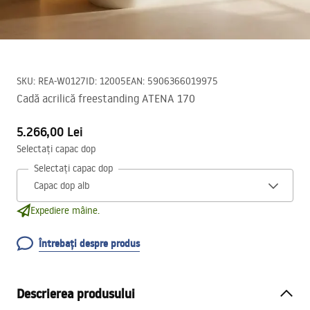
SKU
:
REA-W0127
ID
:
12005
EAN
:
5906366019975
Cadă acrilică freestanding ATENA 170
5.266,00 Lei
Selectați capac dop
Selectați capac dop
Expediere mâine.
Întrebați despre produs
Descrierea produsului