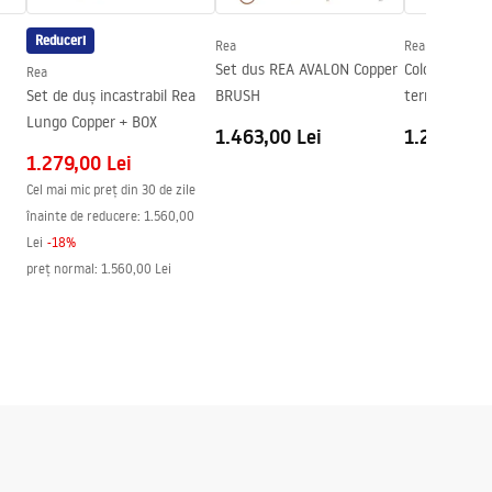
Reduceri
Rea
Rea
Set dus REA AVALON Copper
Coloana de d
Rea
Set de duș incastrabil Rea
BRUSH
termostat L
Lungo Copper + BOX
Crom
1.463,00 Lei
1.251,00 L
1.279,00 Lei
Cel mai mic preț din 30 de zile
înainte de reducere:
1.560,00
Lei
-
18
%
preț normal
:
1.560,00 Lei