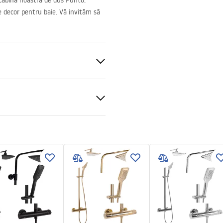
 cabina noastra de dus Punto.
e decor pentru baie. Vă invităm să
nt 4mm
 de podea