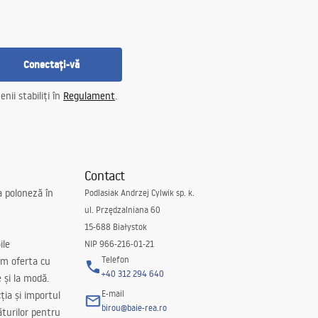
Conectați-vă
nii stabiliți în
Regulament
.
Contact
a poloneză în
Podlasiak Andrzej Cylwik sp. k.
ul. Przędzalniana 60
15-688 Białystok
ile
NIP 966-216-01-21
Telefon
m oferta cu
+40 312 294 640
e și la modă.
E-mail
ția și importul
birou@baie-rea.ro
ăturilor pentru