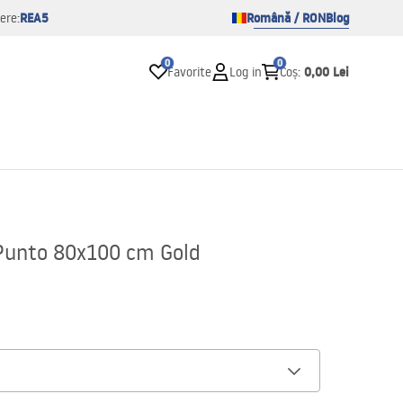
REA5
Română / RON
Blog
ere:
0
0
0,00 Lei
Favorite
Log in
Coș
:
Punto 80x100 cm Gold