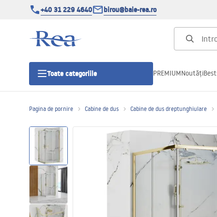
+40 31 229 4640
birou@baie-rea.ro
PREMIUM
Noutăți
Best
Toate categoriile
Pagina de pornire
Cabine de dus
Cabine de dus dreptunghiulare
Cabine de dus
Usi pentru cabine de dus
Cadite de dus
Rigole Liniare