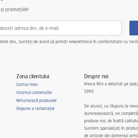
 și promoțiile!
ele dvs., sunteți de acord să primiți newsletterul în conformitate cu terme
Zona clientului
Despre noi
Marca REA a debutat pe piaț
Contul meu
1993.
Istoricul comenzilor
Returnează produsele
De atunci, ca răspuns la nevo
Depune o reclamație
dumneavoastră, ne completă
produse noi, de înaltă calitat
Suntem specializați în produc
de articole din domeniul arm