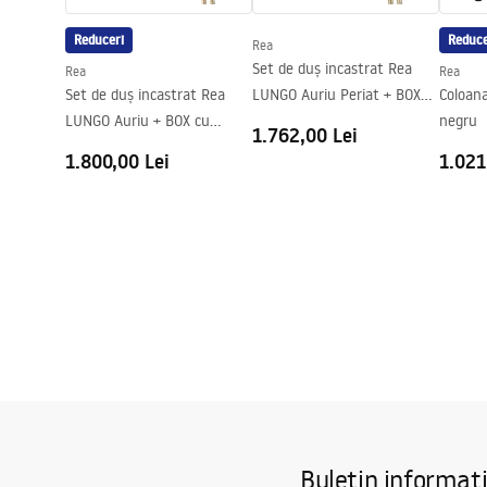
Garantie
24 luni
Reduceri
Reduce
Rea
Acoperire Easy Clean
Nu
Set de duș incastrat Rea
Rea
Rea
Set de duș incastrat Rea
LUNGO Auriu Periat + BOX
Coloan
LUNGO Auriu + BOX cu
cu termostat
negru
1.762,00 Lei
Termostat
1.800,00 Lei
1.021
Buletin informat