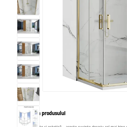
Vase WC si Bideuri
Lavoare
Cazi cu paravane
Baterii sanitare
Dusuri
Bucatarie
Accesorii și mobilier pentru baie
Descrierea produsului