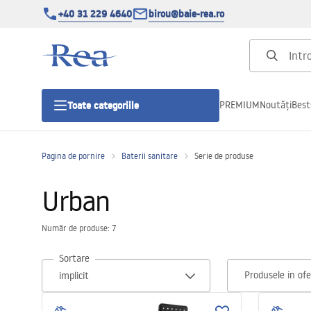
+40 31 229 4640
birou@baie-rea.ro
PREMIUM
Noutăți
Best
Toate categoriile
Pagina de pornire
Baterii sanitare
Serie de produse
Cabine de dus
Urban
Usi pentru cabine de dus
Număr de produse: 7
Cadite de dus
Sortare
Produsele in ofe
Rigole Liniare