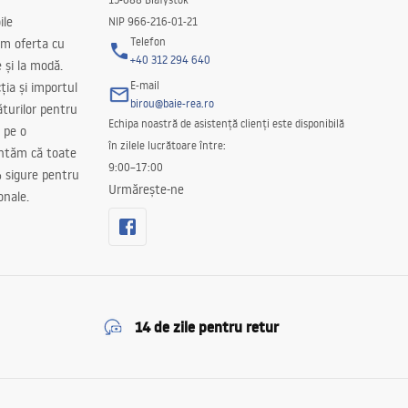
ile
NIP 966-216-01-21
Telefon
m oferta cu
+40 312 294 640
e și la modă.
E-mail
ția și importul
birou@baie-rea.ro
ăturilor pentru
Echipa noastră de asistență clienți este disponibilă
 pe o
în zilele lucrătoare între:
antăm că toate
9:00–17:00
 sigure pentru
Urmărește-ne
onale.
14 de zile pentru retur