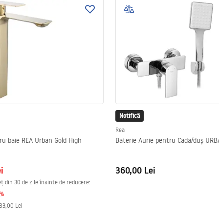
Notifică
Rea
ru baie REA Urban Gold High
Baterie Aurie pentru Cada/duș UR
i
360,00 Lei
ț din 30 de zile înainte de reducere:
%
83,00 Lei