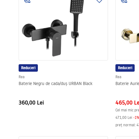
Vase WC si Bideuri
Lavoare
Cazi cu paravane
Baterii sanitare
Reduceri
Reduceri
Rea
Rea
Dusuri
Baterie Negru de cada/duș URBAN Black
Baterie Aur
Bucatarie
360,00 Lei
465,00 Le
Cel mai mic pre
Accesorii și mobilier pentru baie
471,00 Lei
-
1
preț normal
:
4