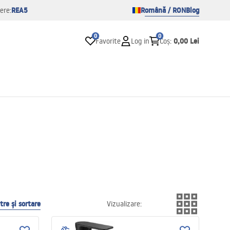
REA5
Română / RON
Blog
ere:
0
0
0,00 Lei
Favorite
Log in
Coș
:
ltre și sortare
Vizualizare
: