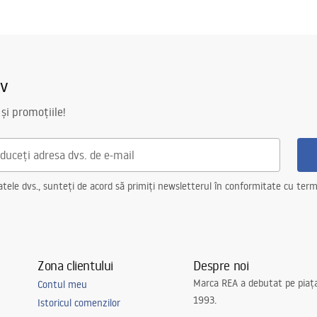
iv
 și promoțiile!
ele dvs., sunteți de acord să primiți newsletterul în conformitate cu terme
Zona clientului
Despre noi
Marca REA a debutat pe piaț
Contul meu
1993.
Istoricul comenzilor