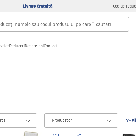
Livrare Gratuită
Cod de reduc
seller
Reduceri
Despre noi
Contact
rta
Producator
Fi