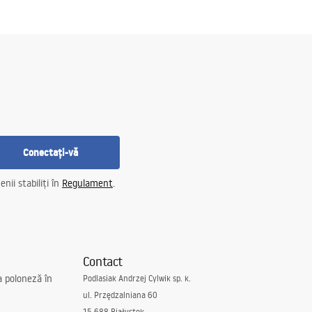
Conectați-vă
nii stabiliți în
Regulament
.
Contact
a poloneză în
Podlasiak Andrzej Cylwik sp. k.
ul. Przędzalniana 60
15-688 Białystok