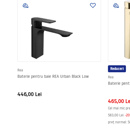
Reduceri
Rea
Baterie pentru baie REA Urban Black Low
Rea
Baterie pent
446,00 Lei
465,00 Le
Cel mai mic pre
583,00 Lei
-
20
preț normal
:
5