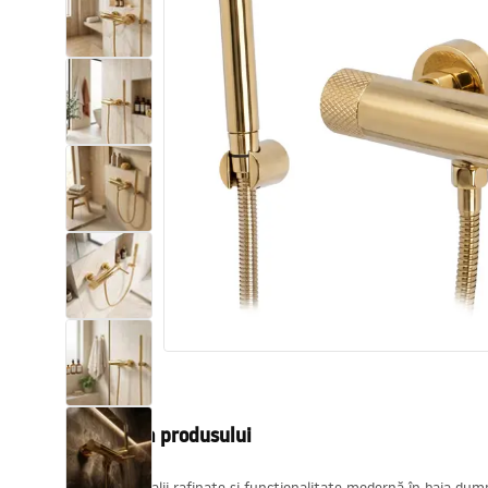
Vase WC si Bideuri
Lavoare
Cazi cu paravane
Baterii sanitare
Dusuri
Bucatarie
Accesorii și mobilier pentru baie
Descrierea produsului