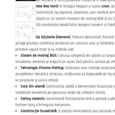
Mizați pe detalii rafinate și funcționalitate modernă în baia du
lavoar încastrate Rea Venti
crom
în finisajul elegant și lucios
. A
moletarea caracteristică, tip bijuterie, Diamond, care conferă arm
prestigios. Echipată cu un sistem inovator de montaj
BOX
și un s
Venti reprezintă combinația ideală între designul modern și fiabil
Moletare tip bijuterie Diamond:
Textura decorativă, frezată 
atrage privirea, conferind armăturii un caracter unic și facilitând
prindere sigură chiar și cu mâinile ude.
Sistem de montaj
BOX
:
Carcasa completă din plastic și corpul
instalarea, alinierea și asigură un acces facil pentru service pe vii
Tehnologia Chrome Plating:
Utilizarea unei metode avansate
durabilitate ridicată a stratului, strălucirea sa impecabilă de tip 
la coroziune și uzura zilnică.
Corp din alamă:
Construcția solidă a elementelor încastrate și
stabilitate excelente pe parcursul anilor de utilizare zilnică.
Cartuș ceramic:
Garantează funcționarea lină și precisă a pâr
termen lung a întregului mecanism.
Construcție încastrată:
O soluție minimalistă care ascunde e