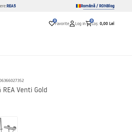
REA5
Română / RON
Blog
ere:
0
0
0,00 Lei
Favorite
Log in
Coș
:
06366027352
 REA Venti Gold