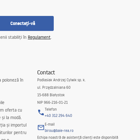
Conectați-vă
nii stabiliți în
Regulament
.
Contact
a poloneză în
Podlasiak Andrzej Cylwik sp. k.
ul. Przędzalniana 60
15-688 Białystok
ile
NIP 966-216-01-21
Telefon
m oferta cu
+40 312 294 640
e și la modă.
E-mail
ția și importul
birou@baie-rea.ro
ăturilor pentru
Echipa noastră de asistență clienți este disponibilă