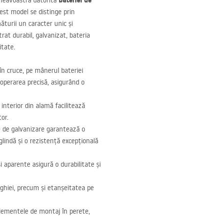
bateriei de
mneavoastră datorită
cest model se distinge prin
ăturii un caracter unic și
trat durabil, galvanizat, bateria
itate.
în cruce, pe mânerul bateriei
 operarea precisă, asigurând o
 interior din alamă facilitează
tor.
 de galvanizare garantează o
oglindă și o rezistență excepțională
 aparente asigură o durabilitate și
ghiei, precum și etanșeitatea pe
lementele de montaj în perete,