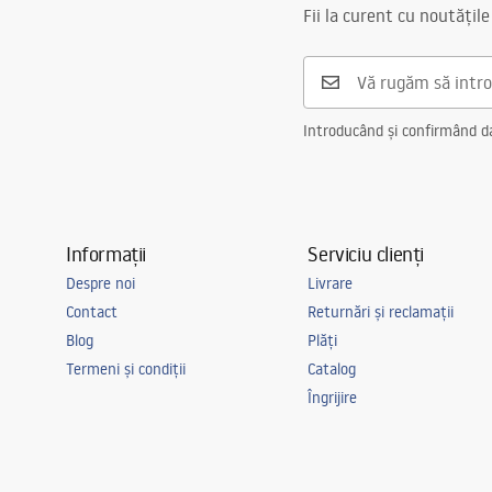
Distanța dintre racorduri
150
mm
Pielegnacja.pdf
Fii la curent cu noutățile
Garantie
5 ani
Introducând și confirmând dat
Informații
Serviciu clienți
Despre noi
Livrare
Contact
Returnări și reclamații
Blog
Plăți
Termeni și condiții
Catalog
Îngrijire