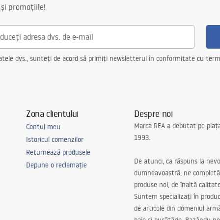
 și promoțiile!
ele dvs., sunteți de acord să primiți newsletterul în conformitate cu terme
Zona clientului
Despre noi
Marca REA a debutat pe piaț
Contul meu
1993.
Istoricul comenzilor
Returnează produsele
De atunci, ca răspuns la nevo
Depune o reclamație
dumneavoastră, ne completă
produse noi, de înaltă calitat
Suntem specializați în produc
de articole din domeniul arm