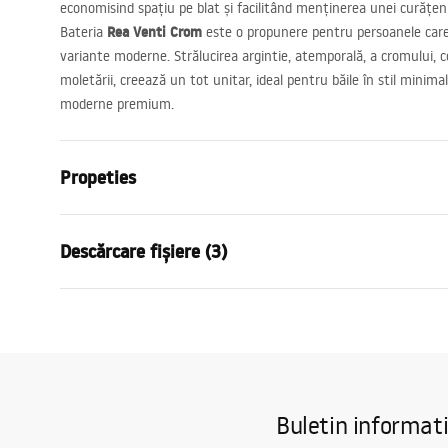
economisind spațiu pe blat și facilitând menținerea unei curățeni
Rea Venti Crom
Bateria
este o propunere pentru persoanele care 
variante moderne. Strălucirea argintie, atemporală, a cromului,
moletării, creează un tot unitar, ideal pentru băile în stil minimal
moderne premium.
Propeties
Tip baterie
de dus
Descărcare fișiere (3)
Metodă de montaj
Montată pe
Culoare
De aur
Condi
Material
Alamă, ABS
Instrucțiuni de asamblare
Warra
Faucet.pdf
Inalime
60
mm
Faucet
Tehnologia de acoperire
PVD
Buletin informat
Diametru pentru conectare
1/2 țoli
Pielęgnacja