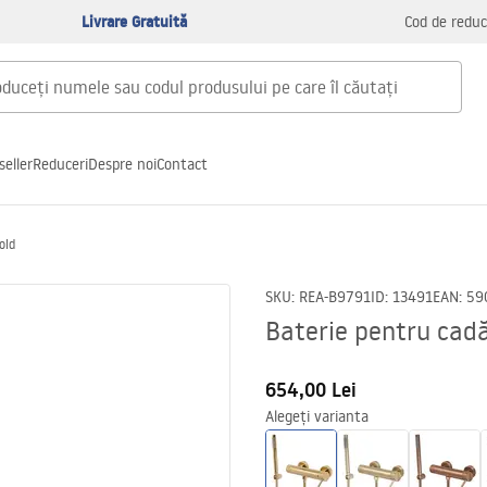
Livrare Gratuită
Cod de reduc
seller
Reduceri
Despre noi
Contact
old
SKU
:
REA-B9791
ID
:
13491
EAN
:
59
Baterie pentru cadă
654,00 Lei
Alegeți varianta