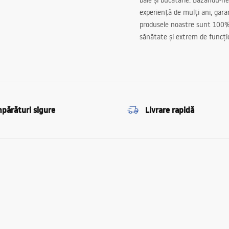
baie și bucătărie. Bazându-ne
experiență de mulți ani, gar
produsele noastre sunt 100%
sănătate și extrem de funcți
părături sigure
Livrare rapidă