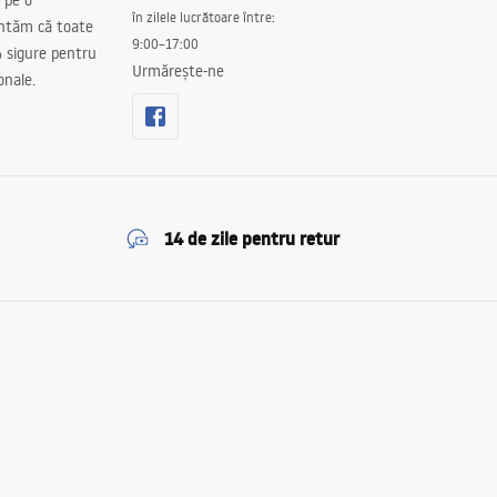
 pe o
în zilele lucrătoare între:
antăm că toate
9:00–17:00
 sigure pentru
Urmărește-ne
onale.
14 de zile pentru retur