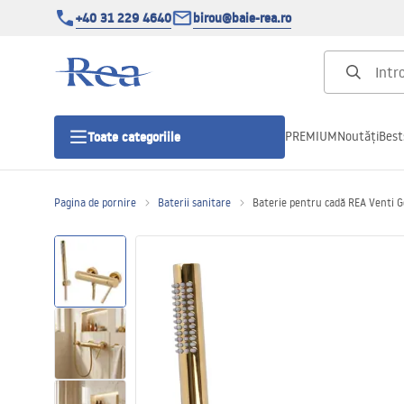
+40 31 229 4640
birou@baie-rea.ro
PREMIUM
Noutăți
Best
Toate categoriile
Pagina de pornire
Baterii sanitare
Baterie pentru cadă REA Venti G
Cabine de dus
Usi pentru cabine de dus
Cadite de dus
Rigole Liniare