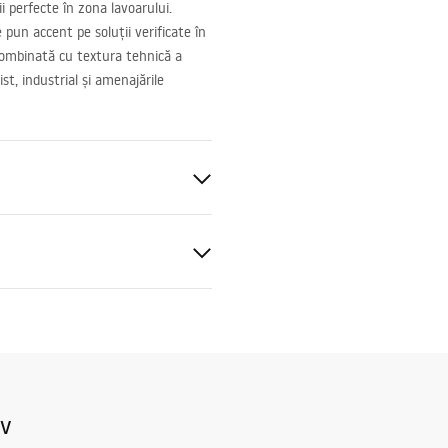
i perfecte în zona lavoarului.
pun accent pe soluții verificate în
 combinată cu textura tehnică a
ist, industrial și amenajările
 perete
ții de garanție
nty_Terms_and_Conditions_
s_-_5.pdf
iv