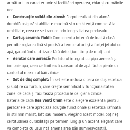
armăturii un caracter unic și facilitând operarea, chiar și cu mâinile
ude.
Construcție solidă din alamă:
Corpul realizat din alamă
durabilă asigură stabilitate maximă și o rezistență completă la
umiditate, ceea ce se traduce prin longevitatea produsului.
Cartuș ceramic fiabil:
Componenta internă de înaltă clasă
permite reglarea lină și precisă a temperaturii și a forței jetului de
apă, garantând o utilizare fără defecțiuni timp de mulți ani.
Aerator care aerează:
Perlatorul integrat cu pipa aerează și
înmoaie apa, ceea ce limitează consumul de apă fără a pierde din
confortul maxim al băii zilnice.
Set de duș complet:
În set este inclusă o pară de duș estetică
și subțire cu furtun, care crește semnificativ funcționalitatea
zonei de cadă și facilitează procedurile de igienă zilnice.
Rea Venti Crom
Bateria de cadă
este o alegere excelentă pentru
persoanele care apreciază soluțiile funcționale și estetica rafinată
în stil minimalist, loft sau modern. Alegând acest model, obțineți
certitudinea durabilității pe termen lung și un accent elegant care
va completa cu ușurință amenajarea băii dumneavoastră.