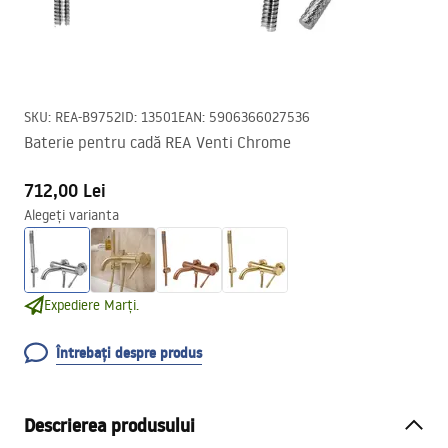
SKU
:
REA-B9752
ID
:
13501
EAN
:
5906366027536
Baterie pentru cadă REA Venti Chrome
712,00 Lei
Alegeți varianta
Expediere Marți.
Întrebați despre produs
Descrierea produsului