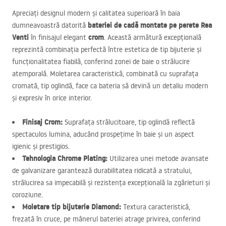
Apreciați designul modern și calitatea superioară în baia
bateriei de cadă montate pe perete Rea
dumneavoastră datorită
Venti
crom
în finisajul elegant
. Această armătură excepțională
reprezintă combinația perfectă între estetica de tip bijuterie și
funcționalitatea fiabilă, conferind zonei de baie o strălucire
atemporală. Moletarea caracteristică, combinată cu suprafața
cromată, tip oglindă, face ca bateria să devină un detaliu modern
și expresiv în orice interior.
Finisaj Crom:
Suprafața strălucitoare, tip oglindă reflectă
spectaculos lumina, aducând prospețime în baie și un aspect
igienic și prestigios.
Tehnologia Chrome Plating:
Utilizarea unei metode avansate
de galvanizare garantează durabilitatea ridicată a stratului,
strălucirea sa impecabilă și rezistența excepțională la zgârieturi și
coroziune.
Moletare tip bijuterie Diamond:
Textura caracteristică,
frezată în cruce, pe mânerul bateriei atrage privirea, conferind