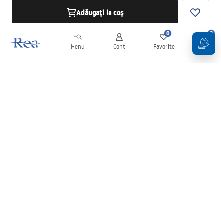
Adăugați la coș
0
0
Menu
Cont
Favorite
Coș
Buletin informativ
Fii la curent cu noutățile și promoțiile!
Conectați-vă
Introducând și confirmând datele dvs., sunteți de acord să primiți
newsletterul în conformitate cu termenii stabiliți în
Regulament
.