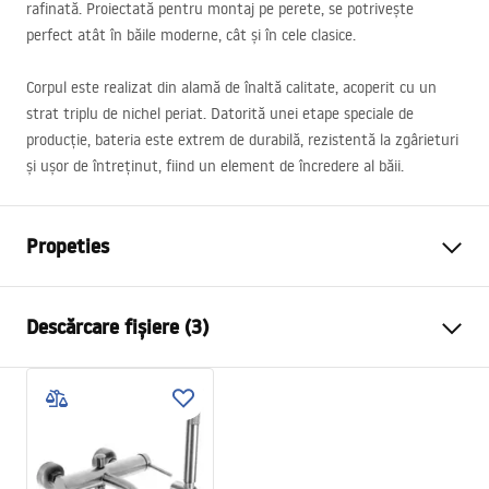
rafinată. Proiectată pentru montaj pe perete, se potrivește
perfect atât în băile moderne, cât și în cele clasice.
Corpul este realizat din alamă de înaltă calitate, acoperit cu un
strat triplu de nichel periat. Datorită unei etape speciale de
producție, bateria este extrem de durabilă, rezistentă la zgârieturi
și ușor de întreținut, fiind un element de încredere al băii.
Propeties
Tip baterie
de cada
Descărcare fișiere (3)
Metodă de montaj
Montată pe perete
Culoare
Oțel periat
Instrucțiuni de asamblare
Tip de gura de scurgere
Fixă
Faucet.pdf
Material
Alamă, ABS
Lungimea gurii
120
mm