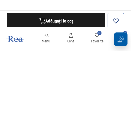
Adăugați la coș
0
0
Menu
Cont
Favorite
Coș
Buletin informativ
Fii la curent cu noutățile și promoțiile!
Conectați-vă
Introducând și confirmând datele dvs., sunteți de acord să primiți