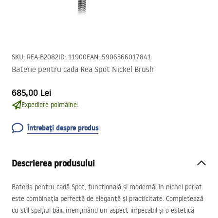
SKU
:
REA-B2082
ID
:
11900
EAN
:
5906366017841
Baterie pentru cada Rea Spot Nickel Brush
685,00 Lei
Expediere poimâine.
Întrebați despre produs
Descrierea produsului
Bateria pentru cadă Spot, funcțională și modernă, în nichel periat
este combinația perfectă de eleganță și practicitate. Completează
cu stil spațiul băii, menținând un aspect impecabil și o estetică