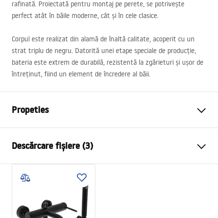
rafinată. Proiectată pentru montaj pe perete, se potrivește
perfect atât în băile moderne, cât și în cele clasice.
Corpul este realizat din alamă de înaltă calitate, acoperit cu un
strat triplu de negru. Datorită unei etape speciale de producție,
bateria este extrem de durabilă, rezistentă la zgârieturi și ușor de
întreținut, fiind un element de încredere al băii.
Propeties
Tip baterie
de cada
Descărcare fișiere (3)
Metodă de montaj
Montată pe perete
Culoare
Negru
Instrucțiuni de asamblare
Tip de gura de scurgere
Fixă
Faucet.pdf
Material
Alamă, ABS
Lungimea gurii
120
mm