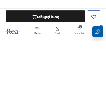
Adăugați la coș
0
0
Menu
Cont
Favorite
Coș
Buletin informativ
Fii la curent cu noutățile și promoțiile!
Conectați-vă
Introducând și confirmând datele dvs., sunteți de acord să primiți