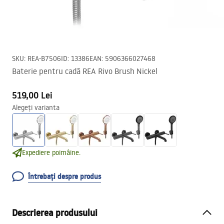
SKU
:
REA-B7506
ID
:
13386
EAN
:
5906366027468
Baterie pentru cadă REA Rivo Brush Nickel
519,00 Lei
Alegeți varianta
Expediere poimâine.
Întrebați despre produs
Descrierea produsului