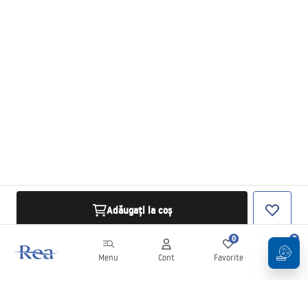
Adăugați la coș
0
0
Menu
Cont
Favorite
Coș