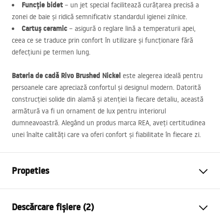
Funcție bidet
– un jet special facilitează curățarea precisă a
zonei de baie și ridică semnificativ standardul igienei zilnice.
Cartuș ceramic
– asigură o reglare lină a temperaturii apei,
ceea ce se traduce prin confort în utilizare și funcționare fără
defecțiuni pe termen lung.
Bateria de cadă Rivo Brushed Nickel
este alegerea ideală pentru
persoanele care apreciază confortul și designul modern. Datorită
construcției solide din alamă și atenției la fiecare detaliu, această
armătură va fi un ornament de lux pentru interiorul
dumneavoastră. Alegând un produs marca
REA
, aveți certitudinea
unei înalte calități care va oferi confort și fiabilitate în fiecare zi.
Propeties
Tip baterie
de cada
Descărcare fișiere (2)
Metodă de montaj
Montată pe perete