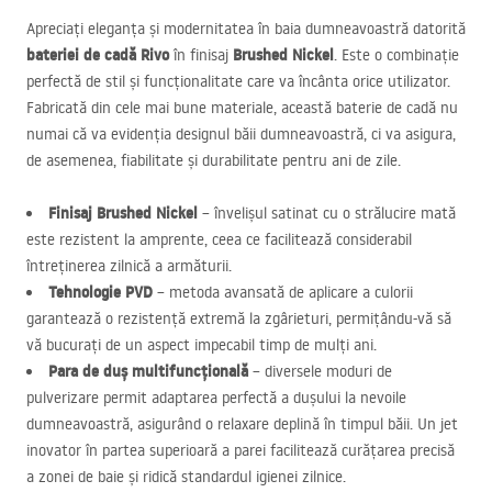
Apreciați eleganța și modernitatea în baia dumneavoastră datorită
bateriei de cadă Rivo
Brushed Nickel
în finisaj
. Este o combinație
perfectă de stil și funcționalitate care va încânta orice utilizator.
Fabricată din cele mai bune materiale, această baterie de cadă nu
numai că va evidenția designul băii dumneavoastră, ci va asigura,
de asemenea, fiabilitate și durabilitate pentru ani de zile.
Finisaj Brushed Nickel
– învelișul satinat cu o strălucire mată
este rezistent la amprente, ceea ce facilitează considerabil
întreținerea zilnică a armăturii.
Tehnologie
PVD
– metoda avansată de aplicare a culorii
garantează o rezistență extremă la zgârieturi, permițându-vă să
vă bucurați de un aspect impecabil timp de mulți ani.
Para de duș multifuncțională
– diversele moduri de
pulverizare permit adaptarea perfectă a dușului la nevoile
dumneavoastră, asigurând o relaxare deplină în timpul băii. Un jet
inovator în partea superioară a parei facilitează curățarea precisă
a zonei de baie și ridică standardul igienei zilnice.