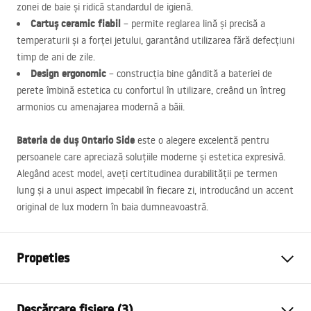
zonei de baie și ridică standardul de igienă.
Cartuș ceramic fiabil
– permite reglarea lină și precisă a
temperaturii și a forței jetului, garantând utilizarea fără defecțiuni
timp de ani de zile.
Design ergonomic
– construcția bine gândită a bateriei de
perete îmbină estetica cu confortul în utilizare, creând un întreg
armonios cu amenajarea modernă a băii.
Bateria de duș Ontario Side
este o alegere excelentă pentru
persoanele care apreciază soluțiile moderne și estetica expresivă.
Alegând acest model, aveți certitudinea durabilității pe termen
lung și a unui aspect impecabil în fiecare zi, introducând un accent
original de lux modern în baia dumneavoastră.
Propeties
Tip baterie
de dus
Descărcare fișiere (3)