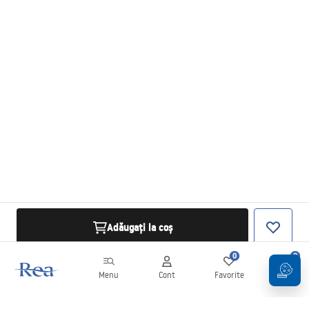
Adăugați la coș
0
0
Menu
Cont
Favorite
Coș