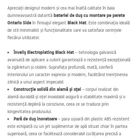
Apreciați designul modern și cea mai înaltă calitate în baia
bateriei de duș cu montare pe perete
dumneavoastră datorită
Ontario Side
Black Mat
în finisajul elegant
. Este combinația ideală
de stil minimalist și funcționalitate care va satisface cerințele
fiecărui utilizator.
Înveliș Electroplating Black Mat
– tehnologia galvanică
avansată de aplicare a culorii garantează o rezistență excepțională
la zgârieturi și ciobire. Suprafața profundă, mată, conferă
interiorului un caracter expresiv și modern, facilitând menținerea
zilnică a unui aspect impecabil.
Construcție solidă din alamă și oțel
– corpul realizat din
alamă durabilă și oțel inoxidabil asigură o stabilitate maximă și o
rezistență deplină la coroziune, ceea ce se traduce prin
longevitatea produsului.
Pară de duș inovatoare
– para ușoară din plastic
ABS
rezistent
este echipată cu un jet suplimentar de apă situat chiar în partea
superioară, ceea ce facilitează considerabil curățarea precisă a