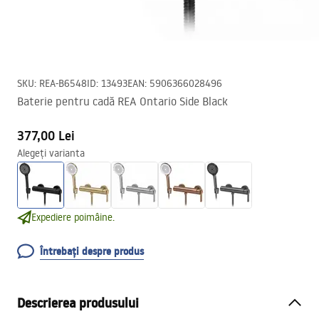
SKU
:
REA-B6548
ID
:
13493
EAN
:
5906366028496
Baterie pentru cadă REA Ontario Side Black
377,00 Lei
Alegeți varianta
Expediere poimâine.
Întrebați despre produs
Descrierea produsului