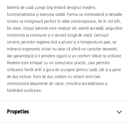
Bateria de cadă Lungo Grip îmbină designul modern,
funcționalitatea și execuția solidă. Forma sa minimalistă și detaliile
striate se integrează perfect în băile contemporane, fie în stil loft,
fie clasic. Corpul bateriei este realizat din alamă durabilă, asigurând
rezistență la coroziune și o durată lungă de viață. Cartușul
ceramic permite reglarea lină a jetului și a temperaturii apei, iar
mânerul ergonomic striat nu doar că oferă un caracter deosebit,
dar garantează și o prindere sigură și un confort ridicat la utilizare.
Modelul este echipat cu un comutator practic, care permite
utilizarea facilă atât a gura de scurgere pentru cadă, cât și a parai
de duș incluse. Para de duș subțire cu sistem Anti-Calc
minimizează depunerile de calcar, crescând durabilitatea și
facilitând curățarea.
Propeties
Tip baterie
de cada