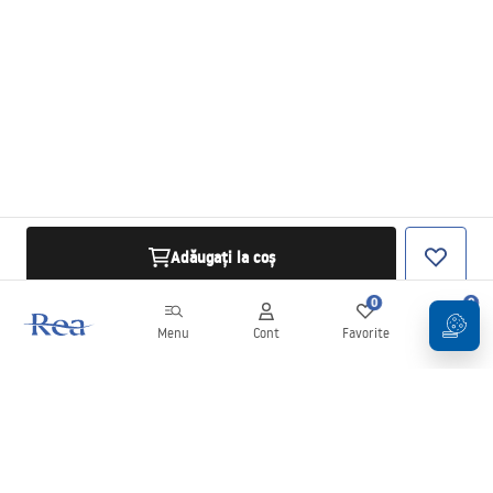
Adăugați la coș
0
0
Menu
Cont
Favorite
Coș
Buletin informativ
Fii la curent cu noutățile și promoțiile!