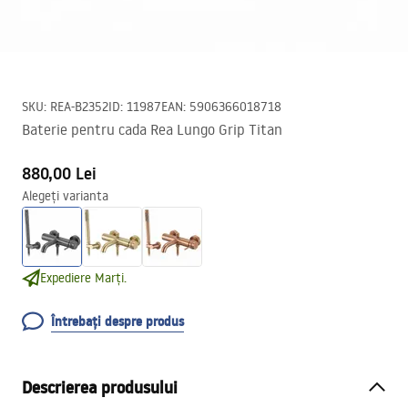
SKU
:
REA-B2352
ID
:
11987
EAN
:
5906366018718
Baterie pentru cada Rea Lungo Grip Titan
880,00 Lei
Alegeți varianta
Expediere Marți.
Întrebați despre produs
Descrierea produsului