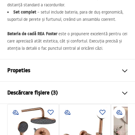
distanță standard a racordurilor.
Set complet
– setul include bateria, para de duș ergonomică,
suportul de perete și furtunul, creând un ansamblu coerent.
Bateria de cadă
REA
Foster
este o propunere excelentă pentru cei
care apreciază atât estetica, cât și confortul. Execuția precisă și
atenția la detalii o fac punctul central al oricărei căzi.
Propeties
Tip baterie
de cada
Descărcare fișiere (3)
Metodă de montaj
Montată pe perete
Culoare
Cupru periat
Instrucțiuni de asamblare
Tip de gura de scurgere
Fixă
Faucet.pdf
Material
Alamă, ABS
Lungimea gurii
175
mm