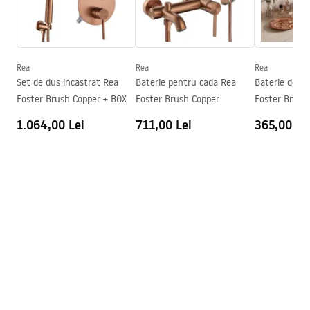
Warunki bezpieczeństwa
Inalime
100
mm
WARUNKI BEZPIECZENSTWA BATERIE.pdf
Tehnologia de acoperire
PVD
Diametru pentru conectare
1/2 țoli
Rea
Rea
Rea
Condiții de garanție
Set de dus incastrat Rea
Baterie pentru cada Rea
Baterie de cu
Distanța dintre racorduri
150
mm
Warranty_Terms_and_Conditions_Faucets_-_5.pdf
Foster Brush Copper + BOX
Foster Brush Copper
Foster Brush
Garantie
5 ani
1.064,00 Lei
711,00 Lei
365,00 Le