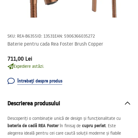
SKU
:
REA-B6355
ID
:
13531
EAN
:
5906366035272
Baterie pentru cada Rea Foster Brush Copper
711,00 Lei
Expediere astăzi.
Întrebați despre produs
Descrierea produsului
Descoperiți o combinație unică de design și funcționalitate cu
bateria de cadă
REA
Foster
cupru periat
în finisaj de
. Este
alegerea ideală pentru cei care caută soluții moderne și fiabile