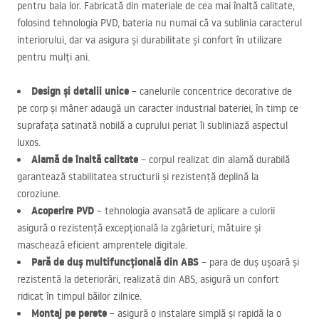
pentru baia lor. Fabricată din materiale de cea mai înaltă calitate,
folosind tehnologia
PVD
, bateria nu numai că va sublinia caracterul
interiorului, dar va asigura și durabilitate și confort în utilizare
pentru mulți ani.
Design și detalii unice
– canelurile concentrice decorative de
pe corp și mâner adaugă un caracter industrial bateriei, în timp ce
suprafața satinată nobilă a cuprului periat îi subliniază aspectul
luxos.
Alamă de înaltă calitate
– corpul realizat din alamă durabilă
garantează stabilitatea structurii și rezistență deplină la
coroziune.
Acoperire
PVD
– tehnologia avansată de aplicare a culorii
asigură o rezistență excepțională la zgârieturi, mătuire și
maschează eficient amprentele digitale.
Pară de duș multifuncțională din
ABS
– para de duș ușoară și
rezistentă la deteriorări, realizată din
ABS
, asigură un confort
ridicat în timpul băilor zilnice.
Montaj pe perete
– asigură o instalare simplă și rapidă la o