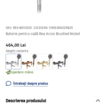
SKU
:
REA-B6592
ID
:
13131
EAN
:
5906366029820
Baterie pentru cadă Rea Arcos Brushed Nickel
464,00 Lei
Alegeți varianta
Expediere mâine.
Întrebați despre produs
Descrierea produsului