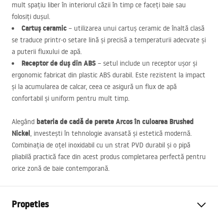
mult spațiu liber în interiorul căzii în timp ce faceți baie sau
folosiți dușul.
Cartuș ceramic
– utilizarea unui cartuș ceramic de înaltă clasă
se traduce printr-o setare lină și precisă a temperaturii adecvate și
a puterii fluxului de apă.
Receptor de duș din
ABS
– setul include un receptor ușor și
ergonomic fabricat din plastic
ABS
durabil. Este rezistent la impact
și la acumularea de calcar, ceea ce asigură un flux de apă
confortabil și uniform pentru mult timp.
bateria de cadă de perete Arcos în culoarea Brushed
Alegând
Nickel
, investești în tehnologie avansată și estetică modernă.
Combinația de oțel inoxidabil cu un strat
PVD
durabil și o pipă
pliabilă practică face din acest produs completarea perfectă pentru
orice zonă de baie contemporană.
Propeties