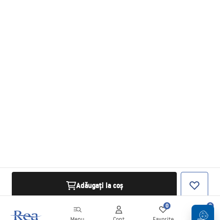
Adăugați la coș
0
0
Menu
Cont
Favorite
Coș