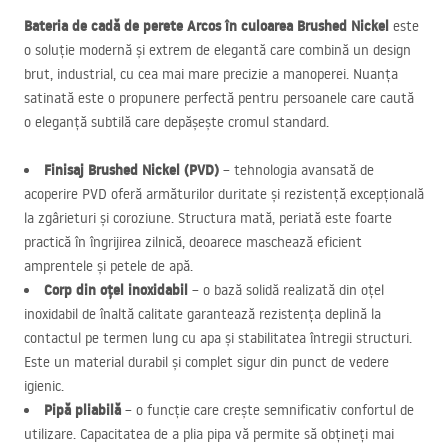
Bateria de cadă de perete Arcos în culoarea Brushed Nickel
este
o soluție modernă și extrem de elegantă care combină un design
brut, industrial, cu cea mai mare precizie a manoperei. Nuanța
satinată este o propunere perfectă pentru persoanele care caută
o eleganță subtilă care depășește cromul standard.
Finisaj Brushed Nickel (
PVD
)
– tehnologia avansată de
acoperire
PVD
oferă armăturilor duritate și rezistență excepțională
la zgârieturi și coroziune. Structura mată, periată este foarte
practică în îngrijirea zilnică, deoarece maschează eficient
amprentele și petele de apă.
Corp din oțel inoxidabil
– o bază solidă realizată din oțel
inoxidabil de înaltă calitate garantează rezistența deplină la
contactul pe termen lung cu apa și stabilitatea întregii structuri.
Este un material durabil și complet sigur din punct de vedere
igienic.
Pipă pliabilă
– o funcție care crește semnificativ confortul de
utilizare. Capacitatea de a plia pipa vă permite să obțineți mai