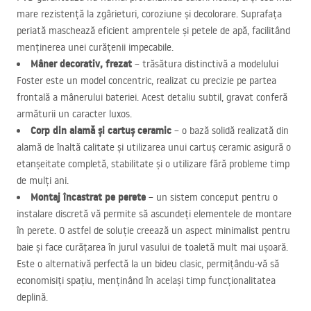
mare rezistență la zgârieturi, coroziune și decolorare. Suprafața
periată maschează eficient amprentele și petele de apă, facilitând
menținerea unei curățenii impecabile.
Mâner decorativ, frezat
– trăsătura distinctivă a modelului
Foster este un model concentric, realizat cu precizie pe partea
frontală a mânerului bateriei. Acest detaliu subtil, gravat conferă
armăturii un caracter luxos.
Corp din alamă și cartuș ceramic
– o bază solidă realizată din
alamă de înaltă calitate și utilizarea unui cartuș ceramic asigură o
etanșeitate completă, stabilitate și o utilizare fără probleme timp
de mulți ani.
Montaj încastrat pe perete
– un sistem conceput pentru o
instalare discretă vă permite să ascundeți elementele de montare
în perete. O astfel de soluție creează un aspect minimalist pentru
baie și face curățarea în jurul vasului de toaletă mult mai ușoară.
Este o alternativă perfectă la un bideu clasic, permițându-vă să
economisiți spațiu, menținând în același timp funcționalitatea
deplină.