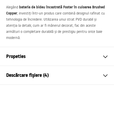
bateria de bideu încastrată Foster în culoarea Brushed
Alegând
Copper
, investiți într-un produs care combină designul rafinat cu
tehnologia de încredere. Utilizarea unui strat
PVD
durabil și
atenția la detalii, cum ar fi mânerul decorat, fac din aceste
armături o completare durabilă și de prestigiu pentru orice baie
modernă.
Propeties
Tip baterie
de bideu
Descărcare fișiere (4)
Metodă de montaj
Montată pe perete
Culoare
Cupru periat
Warunki bezpieczeństwa
Tip de gura de scurgere
Fixă
WARUNKI BEZPIECZENSTWA BATERIE.pdf
Material
Alamă
Inalime
120
mm