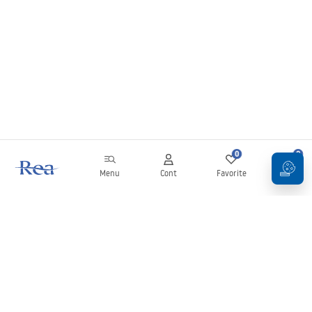
0
0
Menu
Cont
Favorite
Coș
Buletin informativ
Fii la curent cu noutățile și promoțiile!