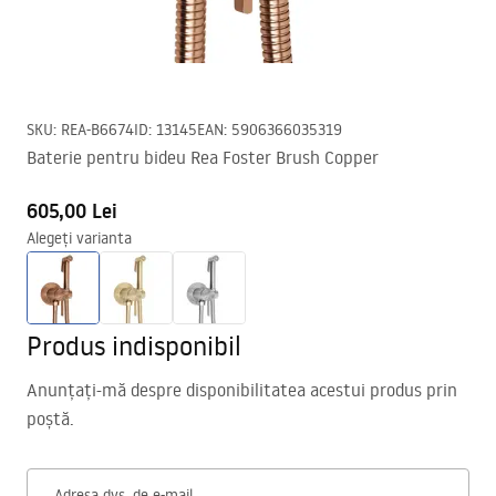
SKU
:
REA-B6674
ID
:
13145
EAN
:
5906366035319
Baterie pentru bideu Rea Foster Brush Copper
605,00 Lei
Alegeți varianta
Produs indisponibil
Anunțați-mă despre disponibilitatea acestui produs prin
poștă.
Adresa dvs. de e-mail