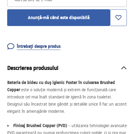
Anunță-mă când este disponibilă
Întrebați despre produs
Descrierea produsului
Bateria de bideu cu duș igienic Foster în culoarea Brushed
Copper
este o soluție modernă și extrem de funcțională care
introduce cel mai înalt standard de igienă în zona toaletei.
Designul său încastrat bine gândit și detaliile unice îl fac un accent
elegant în amenajările moderne.
Finisaj Brushed Copper (
PVD
)
– utilizarea tehnologiei avansate
PVD
garantează nu numai profunzimea culorii nobile, ci și cea mai