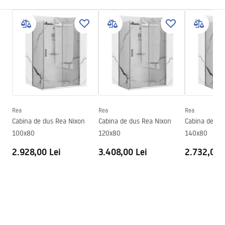
Culoare
Crom
Condiții de garanție
Tip de gura de scurgere
Fixă
Warranty_Terms_and_Conditions_Faucets_-_5.pdf
Material
Alamă
Lungimea gurii
110
mm
Instrucțiuni de asamblare
Inalime
180
mm
faucet.pdf
Tehnologia de acoperire
Chrome plating
Diametru pentru conectare
3/8 țoli
Rea
Rea
Rea
Informații de siguranță
Cabina de dus Rea Nixon
Cabina de dus Rea Nixon
Cabina de du
Garantie
5 ani
Safety_Information_Faucets.pdf
100x80
120x80
140x80
2.928,00 Lei
3.408,00 Lei
2.732,00 