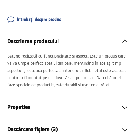
Întrebați despre produs
Descrierea produsului
Baterie realizată cu funcționalitate și aspect. Este un produs care
vă va umple perfect spațiul din baie, menținând în același timp
aspectul și estetica perfectă a interiorului. Robinetul este adaptat
pentru a fi montat pe o chiuvetă sau pe un blat. Datorită unei
faze speciale de producție, este durabil și ușor de curățat.
Propeties
Tip baterie
de lavoar
Descărcare fișiere (3)
Metodă de montaj
Montată pe blat