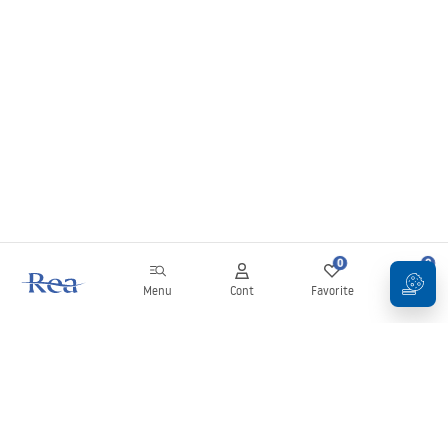
0
0
Menu
Cont
Favorite
Coș
Buletin informativ
Fii la curent cu noutățile și promoțiile!