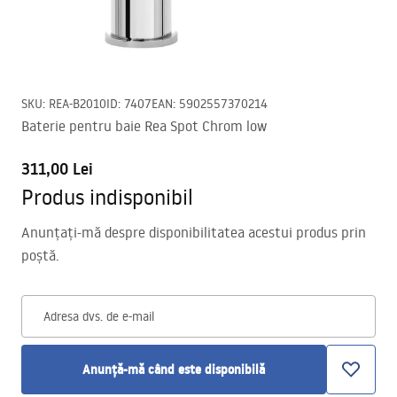
SKU
:
REA-B2010
ID
:
7407
EAN
:
5902557370214
Baterie pentru baie Rea Spot Chrom low
311,00 Lei
Produs indisponibil
Anunțați-mă despre disponibilitatea acestui produs prin
poștă.
Adresa dvs. de e-mail
Anunță-mă când este disponibilă