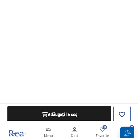
Adăugați la coș
0
0
Menu
Cont
Favorite
Coș