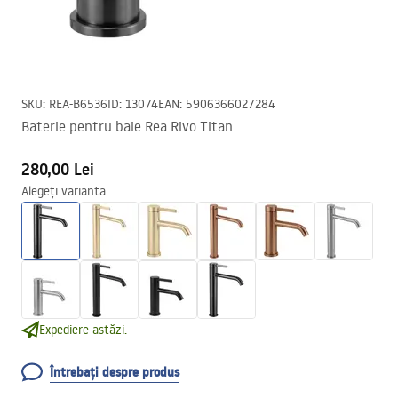
SKU
:
REA-B6536
ID
:
13074
EAN
:
5906366027284
Baterie pentru baie Rea Rivo Titan
280,00 Lei
Alegeți varianta
Expediere astăzi.
Întrebați despre produs