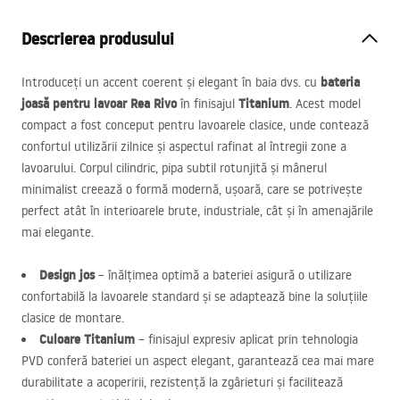
Descrierea produsului
bateria
Introduceți un accent coerent și elegant în baia dvs. cu
joasă pentru lavoar Rea Rivo
Titanium
în finisajul
. Acest model
compact a fost conceput pentru lavoarele clasice, unde contează
confortul utilizării zilnice și aspectul rafinat al întregii zone a
lavoarului. Corpul cilindric, pipa subtil rotunjită și mânerul
minimalist creează o formă modernă, ușoară, care se potrivește
perfect atât în interioarele brute, industriale, cât și în amenajările
mai elegante.
Design jos
– înălțimea optimă a bateriei asigură o utilizare
confortabilă la lavoarele standard și se adaptează bine la soluțiile
clasice de montare.
Culoare Titanium
– finisajul expresiv aplicat prin tehnologia
PVD
conferă bateriei un aspect elegant, garantează cea mai mare
durabilitate a acoperirii, rezistență la zgârieturi și facilitează