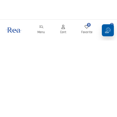
0
0
Menu
Cont
Favorite
Coș
Buletin informativ
Fii la curent cu noutățile și promoțiile!
Conectați-vă
Introducând și confirmând datele dvs., sunteți de acord să primiți
newsletterul în conformitate cu termenii stabiliți în
Regulament
.