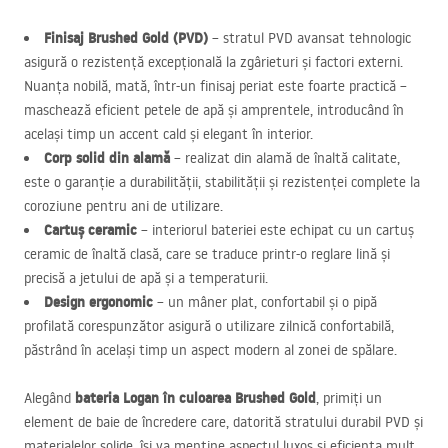
Finisaj Brushed Gold (
PVD
)
– stratul
PVD
avansat tehnologic
asigură o rezistență excepțională la zgârieturi și factori externi.
Nuanța nobilă, mată, într-un finisaj periat este foarte practică –
maschează eficient petele de apă și amprentele, introducând în
același timp un accent cald și elegant în interior.
Corp solid din alamă
– realizat din alamă de înaltă calitate,
este o garanție a durabilității, stabilității și rezistenței complete la
coroziune pentru ani de utilizare.
Cartuș ceramic
– interiorul bateriei este echipat cu un cartuș
ceramic de înaltă clasă, care se traduce printr-o reglare lină și
precisă a jetului de apă și a temperaturii.
Design ergonomic
– un mâner plat, confortabil și o pipă
profilată corespunzător asigură o utilizare zilnică confortabilă,
păstrând în același timp un aspect modern al zonei de spălare.
bateria Logan în culoarea Brushed Gold
Alegând
, primiți un
element de baie de încredere care, datorită stratului durabil
PVD
și
materialelor solide, își va menține aspectul luxos și eficiența mult