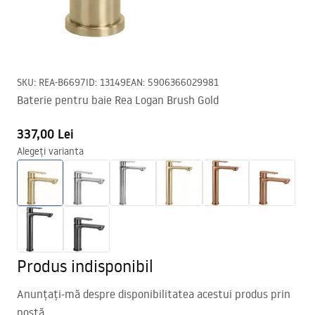
SKU
:
REA-B6697
ID
:
13149
EAN
:
5906366029981
Baterie pentru baie Rea Logan Brush Gold
337,00 Lei
Alegeți varianta
Produs indisponibil
Anunțați-mă despre disponibilitatea acestui produs prin
poștă.