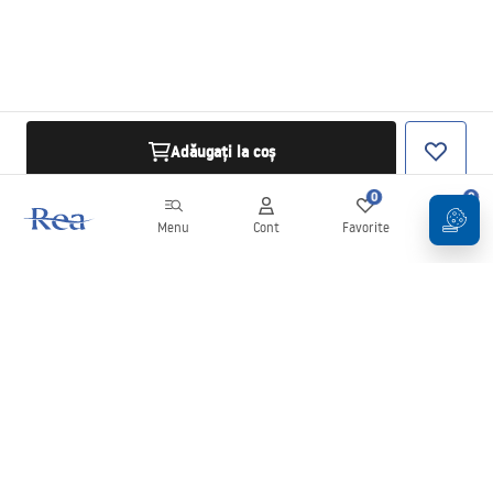
Adăugați la coș
0
0
Menu
Cont
Favorite
Coș
Buletin informativ
Fii la curent cu noutățile și promoțiile!