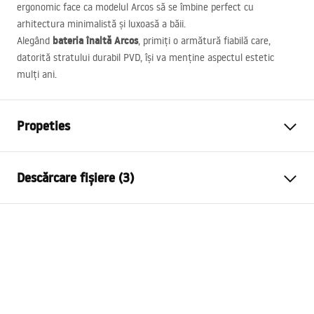
ergonomic face ca modelul Arcos să se îmbine perfect cu
arhitectura minimalistă și luxoasă a băii.
bateria înaltă Arcos
Alegând
, primiți o armătură fiabilă care,
datorită stratului durabil
PVD
, își va menține aspectul estetic
mulți ani.
Propeties
Tip baterie
de lavoar
Descărcare fișiere (3)
Metodă de montaj
Montată pe blat
Culoare
Cupru periat
Condiții de garanție
Tip de gura de scurgere
Fixă
Warranty_Terms_and_Conditions_Faucets_-_5.pdf
Material
Alamă
Lungimea gurii
117
mm
Instrucțiuni de asamblare
Inalime
290
mm
faucet.pdf