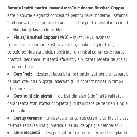
Bateria înaltă pentru lavoar Arcos în culoarea Brushed Copper
este o soluție elegantă concepută pentru băile moderne. Datorită
înălțimii sale, este un model adaptat ideal pentru instalarea direct
pe blat, lângă lavoarele pe blat.
Finisaj Brushed Copper (
PVD
)
– stratul
PVD
avansat
tehnologic asigură o rezistență excepțională la zgârieturi și
coroziune. Nuanța unică, nobilă într-un finisaj periat este foarte
practică, deoarece limitează eficient vizibilitatea petelor de apă și
a amprentelor.
Corp înalt
– designul bateriei a fost optimizat pentru lavoarele
pe blat, oferind un spațiu adecvat și un confort ridicat în timpul
utilizării zilnice.
Corp solid din alamă
– fabricat din alamă de înaltă calitate,
garantează stabilitatea completă și durabilitate pe termen lung a
produsului.
Cartuș ceramic
– utilizarea unui cartuș ceramic de înaltă clasă
permite reglarea lină și precisă a jetului de apă și a temperaturii.
Linie elegantă
– designul subțire cu un mâner modern, plat și