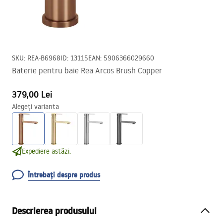
SKU
:
REA-B6968
ID
:
13115
EAN
:
5906366029660
Baterie pentru baie Rea Arcos Brush Copper
379,00 Lei
Alegeți varianta
Expediere astăzi.
Întrebați despre produs
Descrierea produsului