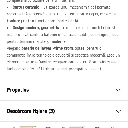
completă la coroziune pentru mulți ani.
Cartuș ceramic
– utilizarea unui mecanism fiabil permite
reglarea lină și precisă a debitului și temperaturii apei, ceea ce se
traduce printr-o funcționare foarte fiabilă.
Design modern, geometric
– corpul bazat pe muchii clare și
mânerul plat conferă bateriei un caracter subtil, de designer, ideal
pentru băi minimaliste și moderne.
bateria de lavoar Prime Crom
Alegând
, optezi pentru o
combinație între tehnologie dovedită și estetică modernă. Este un
element practic și fiabil de echipare care, datorită suprafeței sale
lucioase, va oferi băii tale un aspect proaspăt și elegant.
Propeties
Tip baterie
de lavoar
Descărcare fișiere (3)
Metodă de montaj
Montată pe blat
Culoare
Crom