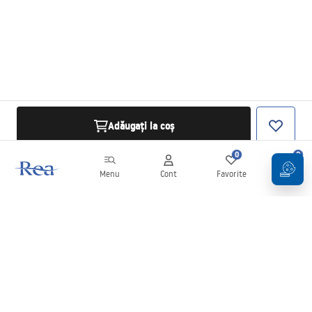
Adăugați la coș
0
0
Menu
Cont
Favorite
Coș
Buletin informativ
Fii la curent cu noutățile și promoțiile!