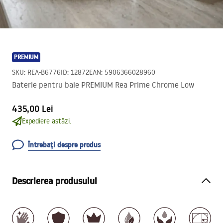
PREMIUM
SKU
:
REA-B6776
ID
:
12872
EAN
:
5906366028960
Baterie pentru baie PREMIUM Rea Prime Chrome Low
435,00 Lei
Expediere astăzi.
Întrebați despre produs
Descrierea produsului