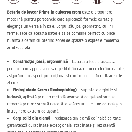
Bateria de lavoar Prime în culoarea crom
este o propunere
modernă pentru persoanele care apreciază formele curate și
eleganța universală în baie. Corpul său jos, geometric, cu linii
ferme, face ca această baterie să se combine perfect cu orice
nuanță a ceramicii, oferind zonei de spălare o expresie modernă,
arhitecturală.
Construcție joasă, ergonomică
– bateria a fost proiectată
pentru montaj pe lavoar sau pe blat, în cazul modelelor încastrate,
asigurând un aspect proporțional și confort deplin în utilizarea de
zi cu zi.
Finisaj clasic Crom (Electroplating)
– suprafața argintie și
lucioasă, aplicată printr-o metodă avansată de galvanizare, se
remarcă prin rezistență ridicată la zgârieturi, luciu de oglindă și o
întreținere extrem de ușoară.
Corp solid din alamă
– realizarea din alamă de înaltă calitate
garantează durabilitate excepțională, stabilitate și rezistență