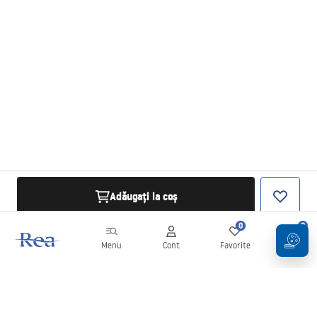
Adăugați la coș
0
0
Menu
Cont
Favorite
Coș
Buletin informativ