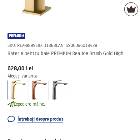
PREMIUM
SKU
:
REA-B8991
ID
:
11868
EAN
:
5906366018428
Baterie pentru baie PREMIUM Rea Joe Brush Gold High
628,00 Lei
Alegeți varianta
Expediere mâine.
Întrebați despre produs