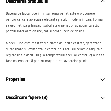
Descrierea produsului
Bateria de lavoar Joe în finisaj auriu periat este o propunere
pentru cei care apreciază eleganța și stilul modern în baie. Forma
sa geometrică și finisajul subtil auriu periat o fac potrivită atât
pentru interioare clasice, cât și pentru cele de design.
Modelul Joe este realizat din alamă de înaltă calitate, garantând
durabilitate și rezistență la coroziune. Cartușul ceramic asigură o
reglare lină a debitului și a temperaturii apei, iar construcția înaltă
face bateria ideală pentru majoritatea lavoarelor pe blat.
Propeties
Tip baterie
de lavoar
Descărcare fișiere (3)
Metodă de montaj
Montată pe blat
Culoare
Auriu periat