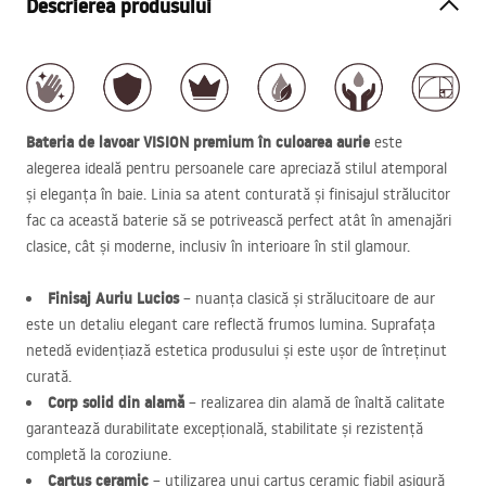
Descrierea produsului
Bateria de lavoar
VISION
premium în culoarea aurie
este
alegerea ideală pentru persoanele care apreciază stilul atemporal
și eleganța în baie. Linia sa atent conturată și finisajul strălucitor
fac ca această baterie să se potrivească perfect atât în amenajări
clasice, cât și moderne, inclusiv în interioare în stil glamour.
Finisaj Auriu Lucios
– nuanța clasică și strălucitoare de aur
este un detaliu elegant care reflectă frumos lumina. Suprafața
netedă evidențiază estetica produsului și este ușor de întreținut
curată.
Corp solid din alamă
– realizarea din alamă de înaltă calitate
garantează durabilitate excepțională, stabilitate și rezistență
completă la coroziune.
Cartuș ceramic
– utilizarea unui cartuș ceramic fiabil asigură