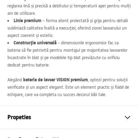
reglarea lină și precisă a debitului și temperaturii apei pentru mulți
ani de utilizare.
Linie premium
– forma atent proiectată și grija pentru detalii
subliniază calitatea înaltă a execuției, oferind zonei lavoarului un
aspect coerent și estetic.
Construcție universală
– dimensiunile ergonomice fac ca
bateria să fie potrivită pentru montajul pe majoritatea lavoarelor
încastrate în blat și pe modelele tip blat prevăzute cu orificiu
dedicat pentru baterie.
bateria de lavoar
VISION
premium
Alegând
, optezi pentru soluții
verificate și un aspect elegant. Este un element practic și fiabil de
echipare, care va completa cu succes decorul băii tale.
Propeties
Tip baterie
de lavoar