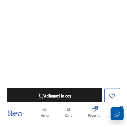
Adăugați la coș
0
0
Menu
Cont
Favorite
Coș