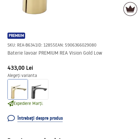
PREMIUM
SKU
:
REA-B6341
ID
:
12855
EAN
:
5906366029080
Baterie lavoar PREMIUM REA Vision Gold Low
433,00 Lei
Alegeți varianta
Expediere Marți.
Întrebați despre produs