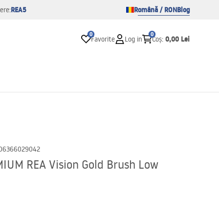
REA5
Română / RON
Blog
ere:
0
0
0,00 Lei
Favorite
Log in
Coș
:
06366029042
MIUM REA Vision Gold Brush Low