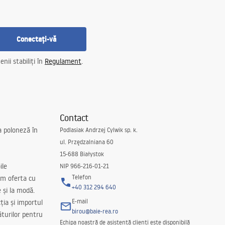
Conectați-vă
nii stabiliți în
Regulament
.
Contact
a poloneză în
Podlasiak Andrzej Cylwik sp. k.
ul. Przędzalniana 60
15-688 Białystok
ile
NIP 966-216-01-21
Telefon
m oferta cu
+40 312 294 640
e și la modă.
E-mail
ția și importul
birou@baie-rea.ro
ăturilor pentru
Echipa noastră de asistență clienți este disponibilă