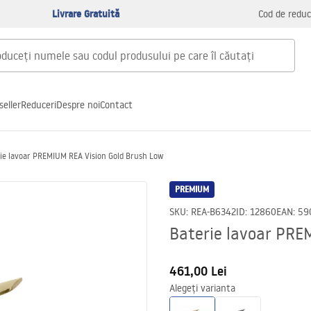
Livrare Gratuită
Cod de reduc
seller
Reduceri
Despre noi
Contact
ie lavoar PREMIUM REA Vision Gold Brush Low
PREMIUM
SKU
:
REA-B6342
ID
:
12860
EAN
:
59
Baterie lavoar PRE
461,00 Lei
Alegeți varianta