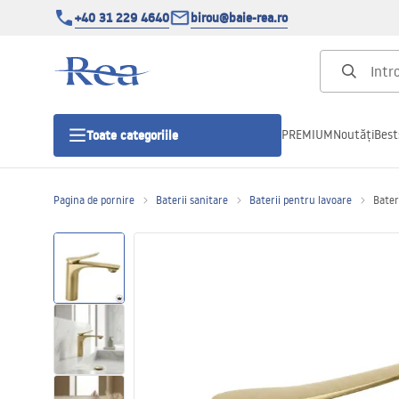
+40 31 229 4640
birou@baie-rea.ro
PREMIUM
Noutăți
Best
Toate categoriile
Pagina de pornire
Baterii sanitare
Baterii pentru lavoare
Bater
Cabine de dus
Usi pentru cabine de dus
Cadite de dus
Rigole Liniare