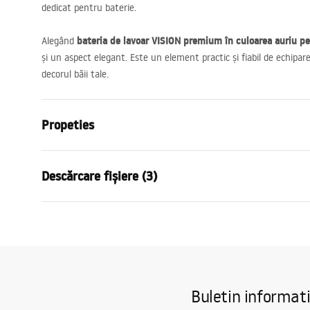
dedicat pentru baterie.
bateria de lavoar
VISION
premium în culoarea auriu pe
Alegând
și un aspect elegant. Este un element practic și fiabil de echipa
decorul băii tale.
Propeties
Tip baterie
de lavoar
Descărcare fișiere (3)
Metodă de montaj
Montată pe 
Culoare
Auriu periat
Condiții de garanție
Tip de gura de scurgere
Fixă
Instr
Warranty_Terms_and_Conditions_
faucet
Material
Alamă
Faucets_-_5.pdf
Lungimea gurii
110
mm
Buletin informat
Inalime
140
mm
Informații de siguranță