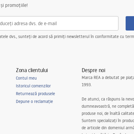
 și promoțiile!
ele dvs., sunteți de acord să primiți newsletterul în conformitate cu terme
Zona clientului
Despre noi
Marca REA a debutat pe piaț
Contul meu
1993.
Istoricul comenzilor
Returnează produsele
De atunci, ca răspuns la nevo
Depune o reclamație
dumneavoastră, ne completă
produse noi, de înaltă calitat
Suntem specializați în produc
de articole din domeniul arm