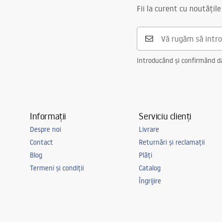
Tehnologia de acoperire
PVD
Safety_Information_Faucets.pdf
Fii la curent cu noutățile
Diametru pentru conectare
3/8 țoli
Garantie
5 ani
Introducând și confirmând dat
Informații
Serviciu clienți
Despre noi
Livrare
Contact
Returnări și reclamații
Blog
Plăți
Termeni și condiții
Catalog
Îngrijire