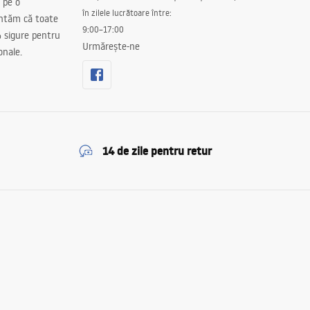
 pe o
în zilele lucrătoare între:
antăm că toate
9:00–17:00
 sigure pentru
Urmărește-ne
onale.
14 de zile pentru retur