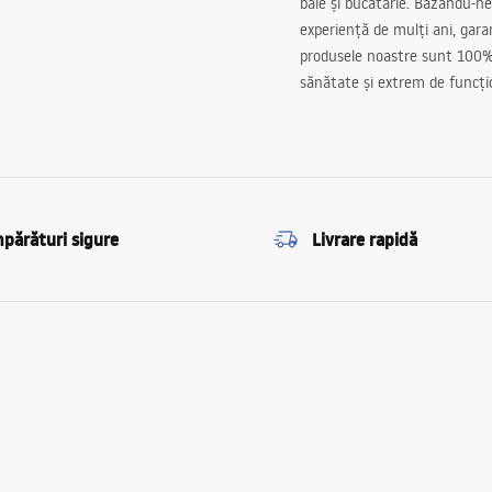
baie și bucătărie. Bazându-ne
experiență de mulți ani, gar
produsele noastre sunt 100%
sănătate și extrem de funcți
părături sigure
Livrare rapidă