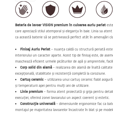
Bateria de lavoar
VISION
premium în culoarea auriu periat
este
care apreciază stilul atemporal și eleganța în baie. Linia sa atent
ca această baterie să se potrivească perfect atât în amenajări cla
Finisaj Auriu Periat
– nuanța caldă cu structură periată este
interiorului un caracter aparte. Acest tip de finisaj este, de ase
maschează eficient urmele picăturilor de apă și amprentele, facili
Corp solid din alamă
– realizarea din alamă de înaltă calitat
excepțională, stabilitate și rezistență completă la coroziune.
Cartuș ceramic
– utilizarea unui cartuș ceramic fiabil asigură 
și temperaturii apei pentru mulți ani de utilizare.
Linie premium
– forma atent proiectată și grija pentru detalii
execuției, oferind zonei lavoarului un aspect coerent și estetic.
Construcție universală
– dimensiunile ergonomice fac ca bater
montajul pe majoritatea lavoarelor încastrate în blat și pe modele