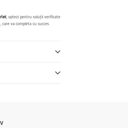
riat
, optezi pentru soluții verificate
re, care va completa cu succes
blat
ucțiuni de asamblare
.pdf
iv