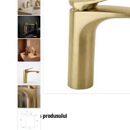
Vase WC si Bideuri
Lavoare
Cazi cu paravane
Baterii sanitare
Dusuri
Bucatarie
Accesorii și mobilier pentru baie
Descrierea produsului