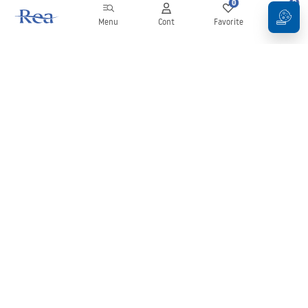
0
0
Menu
Cont
Favorite
Coș
Buletin informativ
Fii la curent cu noutățile și promoțiile!
Conectați-vă
Introducând și confirmând datele dvs., sunteți de acord să primiți
newsletterul în conformitate cu termenii stabiliți în
Regulament
.