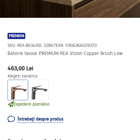
PREMIUM
SKU
:
REA-B6343
ID
:
12867
EAN
:
5906366029370
Baterie lavoar PREMIUM REA Vision Copper Brush Low
463,00 Lei
Alegeți varianta
Expediere poimâine.
Întrebați despre produs