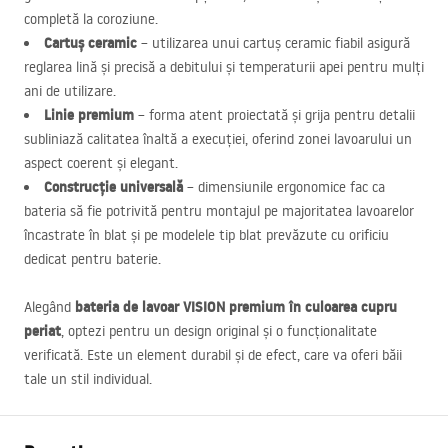
completă la coroziune.
Cartuș ceramic
– utilizarea unui cartuș ceramic fiabil asigură
reglarea lină și precisă a debitului și temperaturii apei pentru mulți
ani de utilizare.
Linie premium
– forma atent proiectată și grija pentru detalii
subliniază calitatea înaltă a execuției, oferind zonei lavoarului un
aspect coerent și elegant.
Construcție universală
– dimensiunile ergonomice fac ca
bateria să fie potrivită pentru montajul pe majoritatea lavoarelor
încastrate în blat și pe modelele tip blat prevăzute cu orificiu
dedicat pentru baterie.
bateria de lavoar
VISION
premium în culoarea cupru
Alegând
periat
, optezi pentru un design original și o funcționalitate
verificată. Este un element durabil și de efect, care va oferi băii
tale un stil individual.