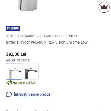
PREMIUM
SKU
:
REA-B6340
ID
:
12862
EAN
:
5906366029073
Baterie lavoar PREMIUM REA Vision Chrome Low
391,00 Lei
Alegeți varianta
Expediere astăzi.
Întrebați despre produs