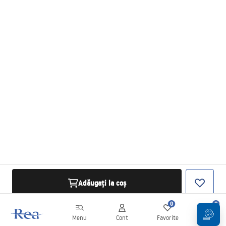
Adăugați la coș
0
0
Menu
Cont
Favorite
Coș