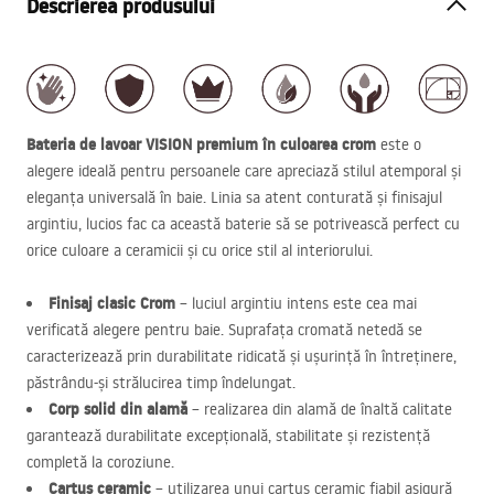
Descrierea produsului
Bateria de lavoar
VISION
premium în culoarea crom
este o
alegere ideală pentru persoanele care apreciază stilul atemporal și
eleganța universală în baie. Linia sa atent conturată și finisajul
argintiu, lucios fac ca această baterie să se potrivească perfect cu
orice culoare a ceramicii și cu orice stil al interiorului.
Finisaj clasic Crom
– luciul argintiu intens este cea mai
verificată alegere pentru baie. Suprafața cromată netedă se
caracterizează prin durabilitate ridicată și ușurință în întreținere,
păstrându-și strălucirea timp îndelungat.
Corp solid din alamă
– realizarea din alamă de înaltă calitate
garantează durabilitate excepțională, stabilitate și rezistență
completă la coroziune.
Cartuș ceramic
– utilizarea unui cartuș ceramic fiabil asigură