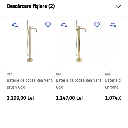
Tip baterie
de cada
Descărcare fișiere (2)
Metodă de montaj
Montată pe podea
Culoare
De aur
Condiții de garanție
Tip de gura de scurgere
Fixă
Warranty_Terms_and_Conditions_Faucets_-_5.pdf
Material
Inox, Alamă
Lungimea gurii
210
mm
Pielęgnacja
Inalime
1150
mm
Pielegnacja.pdf
Tehnologia de acoperire
PVD
Diametru pentru conectare
15,5 mm
Rea
Rea
Rea
Baterie de podea Rea Venti
Baterie de podea Rea Venti
Baterie de p
Garantie
5 ani
Brush Gold
Gold
Chrome
1.199,00 Lei
1.147,00 Lei
1.074,00 