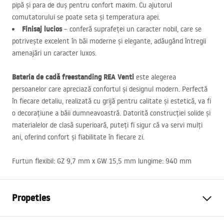
pipă și para de duș pentru confort maxim. Cu ajutorul
comutatorului se poate seta și temperatura apei.
Finisaj lucios
– conferă suprafeței un caracter nobil, care se
potrivește excelent în băi moderne și elegante, adăugând întregii
amenajări un caracter luxos.
Bateria de cadă freestanding
REA
Venti
este alegerea
persoanelor care apreciază confortul și designul modern. Perfectă
în fiecare detaliu, realizată cu grijă pentru calitate și estetică, va fi
o decorațiune a băii dumneavoastră. Datorită construcției solide și
materialelor de clasă superioară, puteți fi sigur că va servi mulți
ani, oferind confort și fiabilitate în fiecare zi.
Furtun flexibil: GZ 9,7 mm x GW 15,5 mm lungime: 940 mm
Propeties