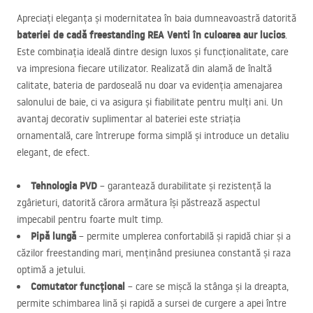
Apreciați eleganța și modernitatea în baia dumneavoastră datorită
bateriei de cadă freestanding
REA
Venti în culoarea aur lucios
.
Este combinația ideală dintre design luxos și funcționalitate, care
va impresiona fiecare utilizator. Realizată din alamă de înaltă
calitate, bateria de pardoseală nu doar va evidenția amenajarea
salonului de baie, ci va asigura și fiabilitate pentru mulți ani. Un
avantaj decorativ suplimentar al bateriei este striația
ornamentală, care întrerupe forma simplă și introduce un detaliu
elegant, de efect.
Tehnologia
PVD
– garantează durabilitate și rezistență la
zgârieturi, datorită cărora armătura își păstrează aspectul
impecabil pentru foarte mult timp.
Pipă lungă
– permite umplerea confortabilă și rapidă chiar și a
căzilor freestanding mari, menținând presiunea constantă și raza
optimă a jetului.
Comutator funcțional
– care se mișcă la stânga și la dreapta,
permite schimbarea lină și rapidă a sursei de curgere a apei între