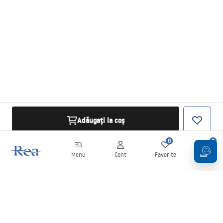
Adăugați la coș
0
0
Menu
Cont
Favorite
Coș
Buletin informativ
Fii la curent cu noutățile și promoțiile!