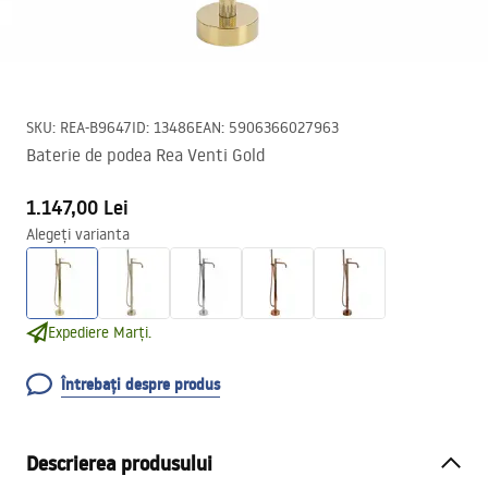
SKU
:
REA-B9647
ID
:
13486
EAN
:
5906366027963
Baterie de podea Rea Venti Gold
1.147,00 Lei
Alegeți varianta
Expediere Marți.
Întrebați despre produs
Descrierea produsului