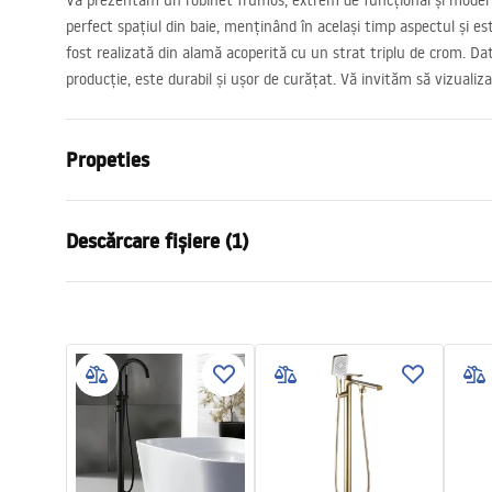
Vă prezentăm un robinet frumos, extrem de funcțional și moder
perfect spațiul din baie, menținând în același timp aspectul și est
fost realizată din alamă acoperită cu un strat triplu de crom. Dat
producție, este durabil și ușor de curățat. Vă invităm să vizualiza
Propeties
Tip baterie
de cada
Descărcare fișiere (1)
Metodă de montaj
Montată pe
Culoare
Negru
Condiții de garanție
Tip de gura de scurgere
Mobilă
Warranty_Terms_and_Conditions_Faucets_-_5.pdf
Material
Inox, Alamă
Lungimea gurii
200
mm
Inalime
885
mm
Tehnologia de acoperire
Electroplati