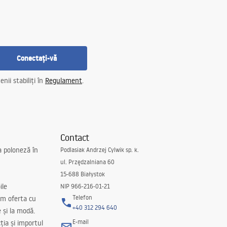
Conectați-vă
nii stabiliți în
Regulament
.
Contact
a poloneză în
Podlasiak Andrzej Cylwik sp. k.
ul. Przędzalniana 60
15-688 Białystok
ile
NIP 966-216-01-21
Telefon
m oferta cu
+40 312 294 640
e și la modă.
E-mail
ția și importul