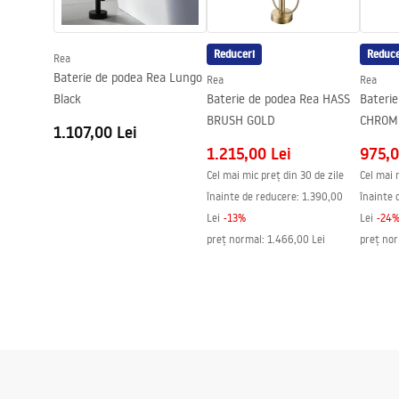
Diametru pentru conectare
15,5 mm
Garantie
5 ani
Reduceri
Reduce
Rea
Baterie de podea Rea Lungo
Rea
Rea
Black
Baterie de podea Rea HASS
Bateri
BRUSH GOLD
CHROM
1.107,00 Lei
1.215,00 Lei
975,0
Cel mai mic preț din 30 de zile
Cel mai 
înainte de reducere:
1.390,00
înainte 
Lei
-
13
%
Lei
-
24
preț normal
:
1.466,00 Lei
preț no