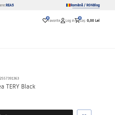
REA5
Română / RON
Blog
ere:
0
0
0,00 Lei
Favorite
Log in
Coș
:
2557391363
ea TERY Black