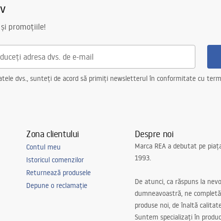
iv
 și promoțiile!
ele dvs., sunteți de acord să primiți newsletterul în conformitate cu terme
Zona clientului
Despre noi
Marca REA a debutat pe piaț
Contul meu
1993.
Istoricul comenzilor
Returnează produsele
De atunci, ca răspuns la nevo
Depune o reclamație
dumneavoastră, ne completă
produse noi, de înaltă calitat
Suntem specializați în produc