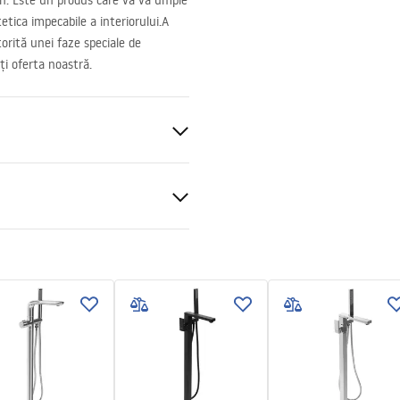
n. Este un produs care vă va umple
etica impecabile a interiorului.A
orită unei faze speciale de
ți oferta noastră.
 podea
ng