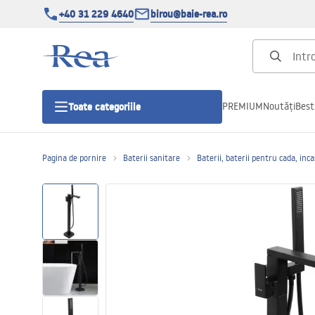
+40 31 229 4640
birou@baie-rea.ro
PREMIUM
Noutăți
Best
Toate categoriile
Pagina de pornire
Baterii sanitare
Baterii, baterii pentru cada, inc
Cabine de dus
Usi pentru cabine de dus
Cadite de dus
Rigole Liniare