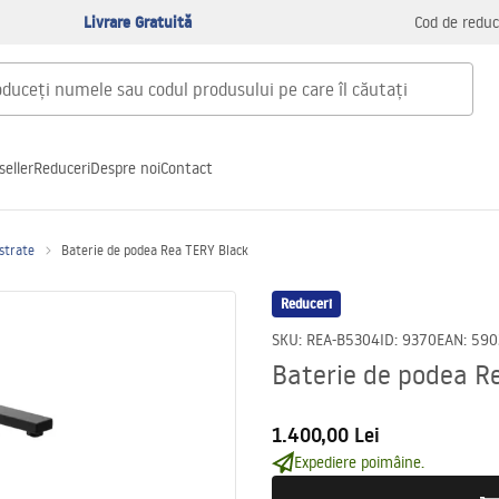
Livrare Gratuită
Cod de reduc
seller
Reduceri
Despre noi
Contact
astrate
Baterie de podea Rea TERY Black
Reduceri
SKU
:
REA-B5304
ID
:
9370
EAN
:
590
Baterie de podea R
1.400,00 Lei
Expediere poimâine.