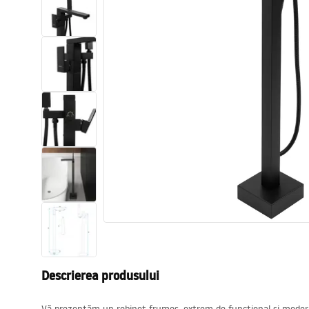
Vase WC si Bideuri
Lavoare
Cazi cu paravane
Baterii sanitare
Dusuri
Bucatarie
Accesorii și mobilier pentru baie
Descrierea produsului