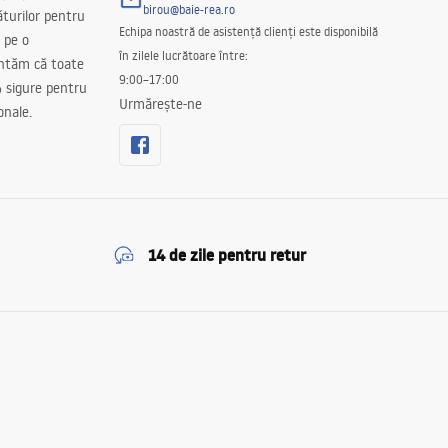
birou@baie-rea.ro
ăturilor pentru
Echipa noastră de asistență clienți este disponibilă
 pe o
în zilele lucrătoare între:
antăm că toate
9:00–17:00
 sigure pentru
Urmărește-ne
onale.
14 de zile pentru retur