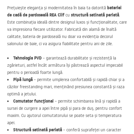
bateriei
Prețuiește eleganța și modernitatea în baia ta datorită
de cadă de pardoseală
REA
Clif
structură satinată periată
cu
.
Este combinația ideală dintre designul luxos și funcționalitate, care
va impresiona fiecare utilizator. Fabricată din alamă de înaltă
calitate, bateria de pardoseală nu doar va evidenția decorul
salonului de baie, ci va asigura fiabilitate pentru ani de zile.
Tehnologia
PVD
– garantează durabilitate și rezistență la
zgârieturi, astfel încât armătura își păstrează aspectul impecabil
pentru o perioadă foarte lungă.
Pipă lungă
– permite umplerea confortabilă și rapidă chiar și a
căzilor freestanding mari, menținând presiunea constantă și raza
optimă a jetului.
Comutator funcțional
– permite schimbarea lină și rapidă a
sursei de curgere a apei între pipă și para de duș, pentru confort
maxim. Cu ajutorul comutatorului se poate seta și temperatura
apei.
Structură satinată periată
– conferă suprafeței un caracter