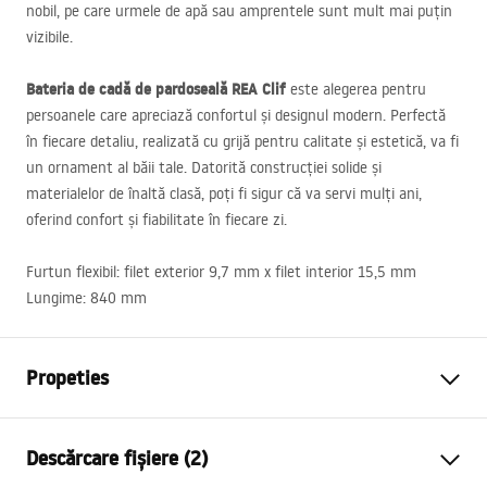
nobil, pe care urmele de apă sau amprentele sunt mult mai puțin
vizibile.
Bateria de cadă de pardoseală
REA
Clif
este alegerea pentru
persoanele care apreciază confortul și designul modern. Perfectă
în fiecare detaliu, realizată cu grijă pentru calitate și estetică, va fi
un ornament al băii tale. Datorită construcției solide și
materialelor de înaltă clasă, poți fi sigur că va servi mulți ani,
oferind confort și fiabilitate în fiecare zi.
Furtun flexibil: filet exterior 9,7 mm x filet interior 15,5 mm
Lungime: 840 mm
Propeties
Tip baterie
de cada
Descărcare fișiere (2)
Metodă de montaj
Montată pe podea