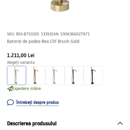
SKU
:
REA-B7502
ID
:
13391
EAN
:
5906366027871
Baterie de podea Rea Clif Brush Gold
1.211,00 Lei
Alegeți varianta
Expediere mâine.
Întrebați despre produs
Descrierea produsului