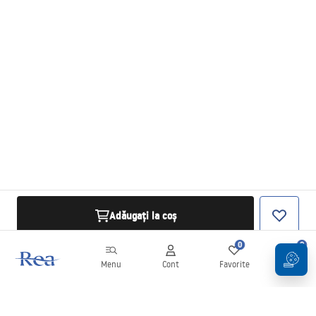
Adăugați la coș
0
0
Menu
Cont
Favorite
Coș