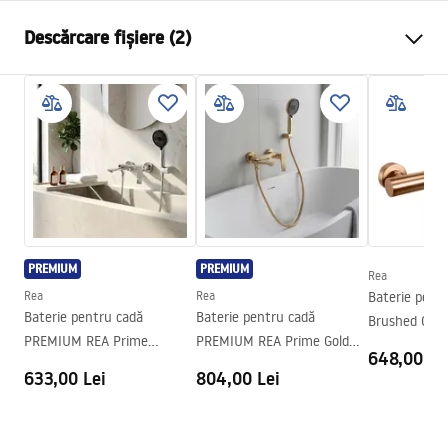
Tip baterie
de dus
Descărcare fișiere (2)
Metodă de montaj
Montată pe perete
Culoare
Cupru periat
Instrucțiuni de asamblare
Material
Alamă, ABS
Faucet.pdf
Inalime
100
mm
Tehnologia de acoperire
PVD
Condiții de garanție
Diametru pentru conectare
1/2 țoli
Warranty_Terms_and_Conditions_Faucets_-_5.pdf
Distanța dintre racorduri
150
mm
PREMIUM
PREMIUM
Garantie
5 ani
Rea
Rea
Rea
Baterie pentr
Baterie pentru cadă
Baterie pentru cadă
Brushed Copp
PREMIUM REA Prime
PREMIUM REA Prime Gold
648,00 Le
Chrome
Brush
633,00 Lei
804,00 Lei