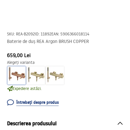
SKU
:
REA-B2092
ID
:
11892
EAN
:
5906366018114
Baterie de duș REA Argon BRUSH COPPER
659,00 Lei
Alegeți varianta
Expediere astăzi.
Întrebați despre produs
Descrierea produsului