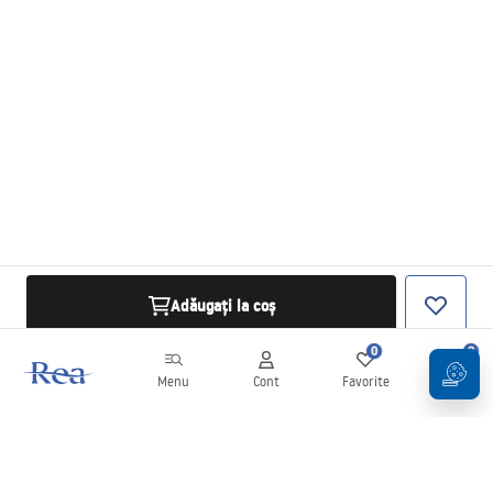
Adăugați la coș
0
0
Menu
Cont
Favorite
Coș
Buletin informativ