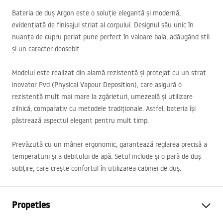
Bateria de duș Argon este o soluție elegantă și modernă,
evidențiată de finisajul striat al corpului. Designul său unic în
nuanța de cupru periat pune perfect în valoare baia, adăugând stil
și un caracter deosebit.
Modelul este realizat din alamă rezistentă și protejat cu un strat
inovator Pvd (Physical Vapour Deposition), care asigură o
rezistență mult mai mare la zgârieturi, umezeală și utilizare
zilnică, comparativ cu metodele tradiționale. Astfel, bateria își
păstrează aspectul elegant pentru mult timp.
Prevăzută cu un mâner ergonomic, garantează reglarea precisă a
temperaturii și a debitului de apă. Setul include și o pară de duș
subțire, care crește confortul în utilizarea cabinei de duș.
Propeties