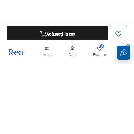
Adăugați la coș
0
0
Menu
Cont
Favorite
Coș
Buletin informativ
Fii la curent cu noutățile și promoțiile!
Conectați-vă