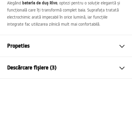
bateria de duș Rivo
Alegând
, optezi pentru o soluție elegantă și
funcțională care îți transformă complet baia. Suprafața tratată
electrochimic arată impecabil în orice lumină, iar funcțiile
integrate fac utilizarea zilnică mult mai confortabilă.
Propeties
Tip baterie
de dus
Descărcare fișiere (3)
Metodă de montaj
Montată pe perete
Culoare
Negru
Instrucțiuni de asamblare
Material
Alamă, ABS
Faucet.pdf
Inalime
100
mm
Tehnologia de acoperire
Electroplating
Pielęgnacja
Diametru pentru conectare
1/2 țoli
Pielęgnacja.pdf
Distanța dintre racorduri
150
mm