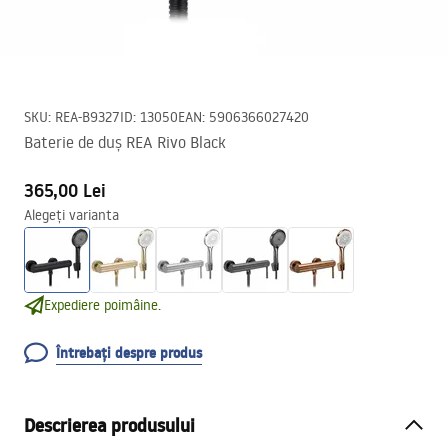
SKU
:
REA-B9327
ID
:
13050
EAN
:
5906366027420
Baterie de duș REA Rivo Black
365,00 Lei
Alegeți varianta
Expediere poimâine.
Întrebați despre produs
Descrierea produsului