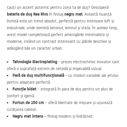
Cauți un accent puternic pentru zona ta de duș? Descoperă
bateria de duș Rea Rivo
negru mat
în finisaj
. Această nuanță
închisă este un trend absolut, perfectă pentru interioare loft și
industriale, unde domină betonul, lemnul și sticla. În același timp,
acest model completează perfect amenajările minimaliste și
moderne, creând un contrast interesant cu plăcile deschise și
adăugând băii un caracter urban.
Tehnologie Electroplating
– proces electrochimic inovator care
oferă o suprafață extrem de netedă și impecabilă vizual.
Pară de duș multifuncțională
– cu moduri variabile ale jetului
pentru adaptare perfectă.
Funcție bidet
– integrată în para de duș pentru un plus de
confort și igienă.
Furtun de 150 cm
– oferă libertate de mișcare și ușurează
curățarea cabinei.
Negru mat intens
– finisaj modern și îndrăzneț.