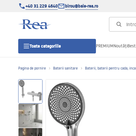
+40 31 229 4640
birou@baie-rea.ro
PREMIUM
Noutăți
Best
Toate categoriile
Pagina de pornire
Baterii sanitare
Baterii, baterii pentru cada, inc
Cabine de dus
Usi pentru cabine de dus
Cadite de dus
Rigole Liniare