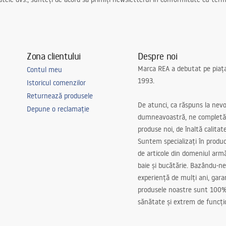
Zona clientului
Despre noi
Marca REA a debutat pe piaț
Contul meu
1993.
Istoricul comenzilor
Returnează produsele
De atunci, ca răspuns la nevo
Depune o reclamație
dumneavoastră, ne completă
produse noi, de înaltă calitat
Suntem specializați în produc
de articole din domeniul arm
baie și bucătărie. Bazându-ne
experiență de mulți ani, gar
produsele noastre sunt 100%
sănătate și extrem de funcți