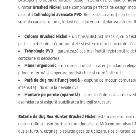
bate
Descoperiți o nouă definiție a luxului în zona dvs. de baie cu
Brushed Nickel
uimitor
. Este combinația perfectă de design mode
tehnologiei avansate
PVD
datorită
. Realizată cu atenție la fieca
sublinia caracterul unic, industrial al interiorului, dar va asigura fi
Culoare Brushed Nickel
– un finisaj distinct metalic, cu o te
perfect petele de apă, amprentele și este extrem de ușor de păst
Tehnologia
PVD
– garantează cea mai înaltă rezistență la det
coroziune și decolorare.
Mâner ergonomic
– un mixer profilat cu atenție adaugă elega
prindere fermă și o operare precisă chiar și cu mâinile ude.
Pară de duș multifuncțională
– dispune de moduri comutabil
intensității fluxului la nevoile dvs.
Montare pe perete (aparentă)
– o metodă de instalare dovedit
asamblarea și asigură stabilitatea întregii structuri.
Bateria de duș Rea Hunter Brushed Nickel
este o alegere pentr
design rafinat, ușor brut și o funcționalitate fără compromisuri.
duș și furtun, obțineți o soluție gata de utilizare. Posibilitatea 