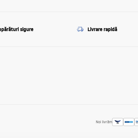
părături sigure
Livrare rapidă
Noi livrăm