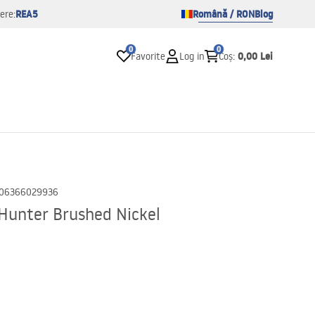
REA5
Română / RON
Blog
ere:
0
0
0,00 Lei
Favorite
Log in
Coș
:
06366029936
 Hunter Brushed Nickel