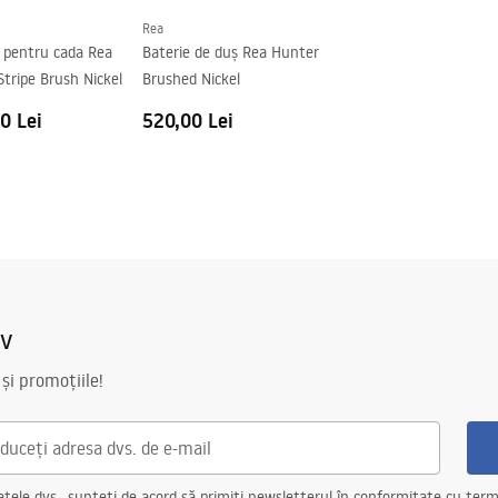
Rea
e pentru cada Rea
Baterie de duș Rea Hunter
tripe Brush Nickel
Brushed Nickel
0 Lei
520,00 Lei
iv
 și promoțiile!
ele dvs., sunteți de acord să primiți newsletterul în conformitate cu terme