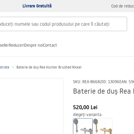
Livrare Gratuită
Cod de reduc
seller
Reduceri
Despre noi
Contact
astrate
Baterie de duș Rea Hunter Brushed Nickel
SKU
:
REA-B6682
ID
:
13096
EAN
:
59
Baterie de duș Rea
520,00 Lei
Alegeți varianta