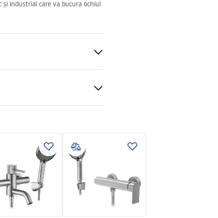
și industrial care va bucura ochiul
 perete
ki bezpieczeństwa
KI BEZPIECZENSTWA
E.pdf
ții de garanție
nty_Terms_and_Conditions_
s_-_5.pdf