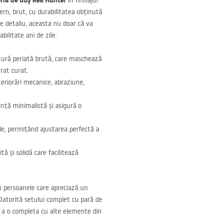
ria de duș Rea Hunter
în finisajul
rn, brut, cu durabilitatea obținută
re detaliu, aceasta nu doar că va
abilitate ani de zile.
xtură periată brută, care maschează
rat curat.
eriorări mecanice, abraziune,
nță minimalistă și asigură o
e, permițând ajustarea perfectă a
ă și solidă care facilitează
u persoanele care apreciază un
 Datorită setului complet cu pară de
de a o completa cu alte elemente din