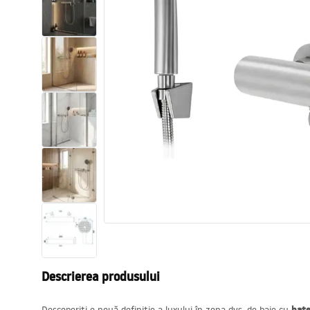
Vase WC si Bideuri
Lavoare
Cazi cu paravane
Baterii sanitare
Dusuri
Bucatarie
Accesorii și mobilier pentru baie
Descrierea produsului