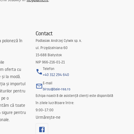
Contact
a poloneză în
Podlasiak Andrzej Cylwik sp. k.
ul. Przędzalniana 60
15-688 Białystok
ile
NIP 966-216-01-21
Telefon
m oferta cu
+40 312 294 640
e și la modă.
E-mail
ția și importul
birou@baie-rea.ro
ăturilor pentru
Echipa noastră de asistență clienți este disponibilă
 pe o
în zilele lucrătoare între:
antăm că toate
9:00–17:00
 sigure pentru
Urmărește-ne
onale.