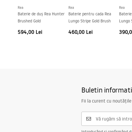
Rea
Rea
Rea
Baterie de duș Rea Hunter
Baterie pentru cada Rea
Bateri
Brushed Gold
Lungo Stripe Gold Brush
Lungo S
594,00 Lei
460,00 Lei
390,0
Buletin informat
Fii la curent cu noutățile
Introducând și confirmând dat