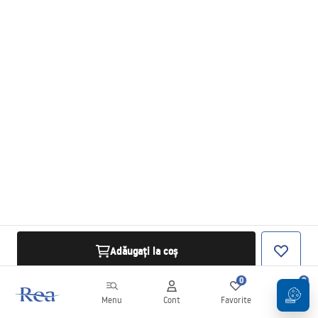
Adăugați la coș
0
0
Menu
Cont
Favorite
Coș