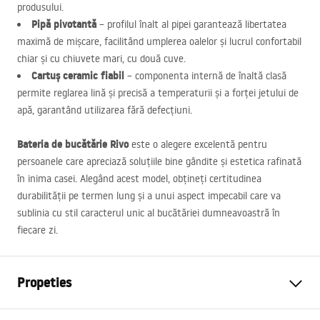
produsului.
Pipă pivotantă
– profilul înalt al pipei garantează libertatea
maximă de mișcare, facilitând umplerea oalelor și lucrul confortabil
chiar și cu chiuvete mari, cu două cuve.
Cartuș ceramic fiabil
– componenta internă de înaltă clasă
permite reglarea lină și precisă a temperaturii și a forței jetului de
apă, garantând utilizarea fără defecțiuni.
Bateria de bucătărie Rivo
este o alegere excelentă pentru
persoanele care apreciază soluțiile bine gândite și estetica rafinată
în inima casei. Alegând acest model, obțineți certitudinea
durabilității pe termen lung și a unui aspect impecabil care va
sublinia cu stil caracterul unic al bucătăriei dumneavoastră în
fiecare zi.
Propeties