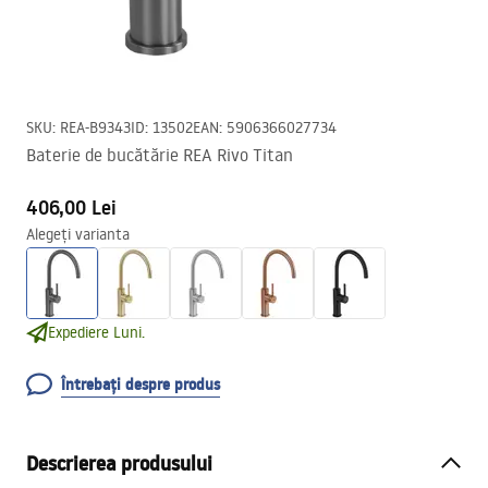
SKU
:
REA-B9343
ID
:
13502
EAN
:
5906366027734
Baterie de bucătărie REA Rivo Titan
406,00 Lei
Alegeți varianta
Expediere Luni.
Întrebați despre produs
Descrierea produsului