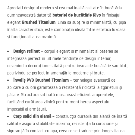
Apreciați designul modern și cea mai înaltă calitate în bucătăria
bateriei de bucătărie Rivo
dumneavoastră datorită
în finisajul
Brushed Titanium
elegant
. Linia sa subțire și minimalistă, cu pipa
înaltă caracteristică, este combinația ideală între estetica luxoasă
și funcționalitatea maximă.
Design rafinat
– corpul elegant și minimalist al bateriei se
integrează perfect în ultimele tendințe de design interior,
devenind o decorațiune stilată pentru insula de bucătărie sau blat,
potrivindu-se perfect în amenajările moderne și brute.
Înveliș
PVD
Brushed Titanium
– tehnologia avansată de
aplicare a culorii garantează o rezistență ridicată la zgârieturi și
pătare. Structura satinată maschează eficient amprentele,
facilitând curățarea zilnică pentru menținerea aspectului
impecabil al armăturii.
Corp solid din alamă
– construcția durabilă din alamă de înaltă
calitate asigură stabilitate maximă, rezistență la coroziune și
siguranță în contact cu apa, ceea ce se traduce prin longevitatea