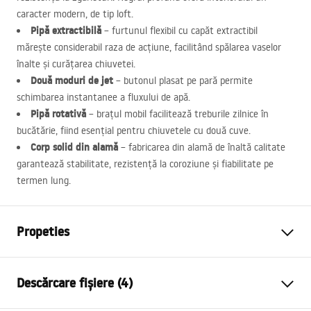
caracter modern, de tip loft.
Pipă extractibilă
– furtunul flexibil cu capăt extractibil
mărește considerabil raza de acțiune, facilitând spălarea vaselor
înalte și curățarea chiuvetei.
Două moduri de jet
– butonul plasat pe pară permite
schimbarea instantanee a fluxului de apă.
Pipă rotativă
– brațul mobil facilitează treburile zilnice în
bucătărie, fiind esențial pentru chiuvetele cu două cuve.
Corp solid din alamă
– fabricarea din alamă de înaltă calitate
garantează stabilitate, rezistență la coroziune și fiabilitate pe
termen lung.
Propeties
Tip baterie
de bucatarie
Descărcare fișiere (4)
Metodă de montaj
Montată pe blat