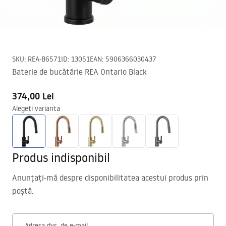
SKU
:
REA-B6571
ID
:
13051
EAN
:
5906366030437
Baterie de bucătărie REA Ontario Black
374,00 Lei
Alegeți varianta
Produs indisponibil
Anunțați-mă despre disponibilitatea acestui produs prin
poștă.
Adresa dvs. de e-mail