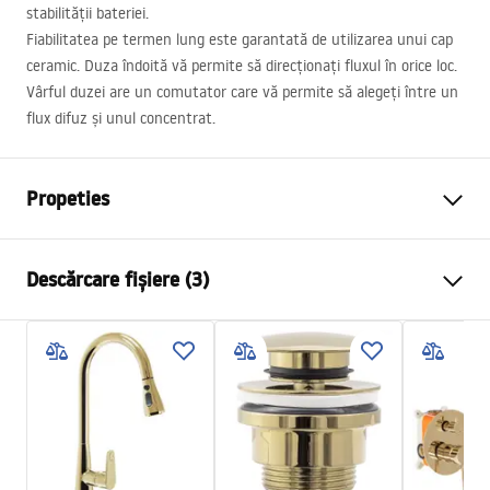
stabilității bateriei.
Fiabilitatea pe termen lung este garantată de utilizarea unui cap
ceramic. Duza îndoită vă permite să direcționați fluxul în orice loc.
Vârful duzei are un comutator care vă permite să alegeți între un
flux difuz și unul concentrat.
Propeties
Tip baterie
de bucatarie
Descărcare fișiere (3)
Metodă de montaj
Montată pe blat
Culoare
De aur
Instrucțiuni de asamblare
Tip de gura de scurgere
Mobilă, Extensibilă
Faucet.pdf
Material
Alamă
Lungimea gurii
200
mm
Atestat igienic
Inalime
430
mm
atest_baterie_kuchenne.pdf