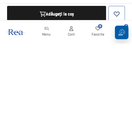
Adăugați la coș
0
0
Menu
Cont
Favorite
Coș
Buletin informativ
Fii la curent cu noutățile și promoțiile!
Conectați-vă
Introducând și confirmând datele dvs., sunteți de acord să primiți
newsletterul în conformitate cu termenii stabiliți în
Regulament
.