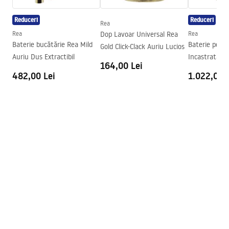
Tehnologia de acoperire
PVD
Reduceri
Reduceri
Diametru pentru conectare
3/8 țoli
Rea
Condiții de garanție
Rea
Dop Lavoar Universal Rea
Rea
Warranty_Terms_and_Conditions_Faucets_-_5.pdf
Baterie bucătărie Rea Mild
Baterie pent
Gold Click-Clack Auriu Lucios
Auriu Dus Extractibil
Incastrata R
164,00 Lei
Gold + BOX
482,00 Lei
1.022,00 