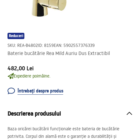
Reduceri
SKU
:
REA-B4802
ID
:
8159
EAN
:
5902557376339
Baterie bucătărie Rea Mild Auriu Dus Extractibil
482,00 Lei
Expediere poimâine.
Întrebați despre produs
Descrierea produsului
Baza oricărei bucătării funcționale este bateria de bucătărie
potrivita. Corpul din alamă este o garanție a durabilității și