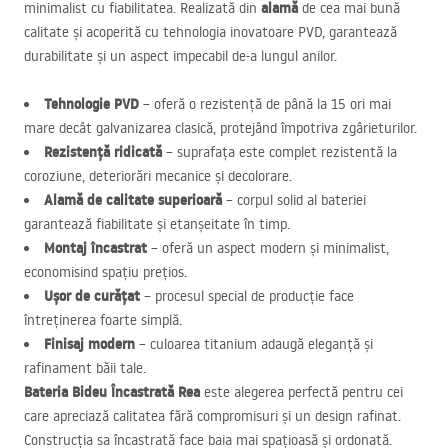
alamă
minimalist cu fiabilitatea. Realizată din
de cea mai bună
calitate și acoperită cu tehnologia inovatoare
PVD
, garantează
durabilitate și un aspect impecabil de-a lungul anilor.
Tehnologie
PVD
– oferă o rezistență de până la 15 ori mai
mare decât galvanizarea clasică, protejând împotriva zgârieturilor.
Rezistență ridicată
– suprafața este complet rezistentă la
coroziune, deteriorări mecanice și decolorare.
Alamă de calitate superioară
– corpul solid al bateriei
garantează fiabilitate și etanșeitate în timp.
Montaj încastrat
– oferă un aspect modern și minimalist,
economisind spațiu prețios.
Ușor de curățat
– procesul special de producție face
întreținerea foarte simplă.
Finisaj modern
– culoarea titanium adaugă eleganță și
rafinament băii tale.
Bateria Bideu Încastrată Rea
este alegerea perfectă pentru cei
care apreciază calitatea fără compromisuri și un design rafinat.
Construcția sa încastrată face baia mai spațioasă și ordonată.