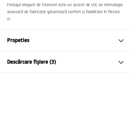
Finisajul elegant de titanium este un accent de stil, iar tehnologia
avansată de fabricație garantează confort și fiabilitate în fiecare
zi.
Propeties
Tip baterie
de bideu
Descărcare fișiere (3)
Metodă de montaj
Montată pe perete
Culoare
Titan
Instrucțiuni de asamblare
Tip de gura de scurgere
Fixă
Faucet.pdf
Material
Alamă
Inalime
110
mm
Warunki bezpieczeństwa
Tehnologia de acoperire
PVD
WARUNKI BEZPIECZENSTWA BATERIE.pdf
Diametru pentru conectare
1/2 țoli