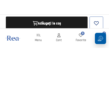
Adăugați la coș
0
0
Menu
Cont
Favorite
Coș
Buletin informativ
Fii la curent cu noutățile și promoțiile!
Conectați-vă