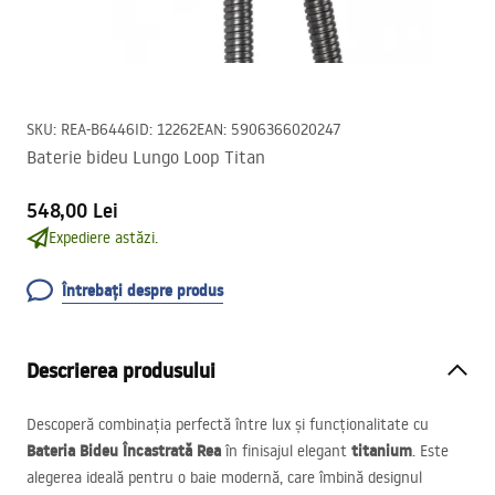
SKU
:
REA-B6446
ID
:
12262
EAN
:
5906366020247
Baterie bideu Lungo Loop Titan
548,00 Lei
Expediere astăzi.
Întrebați despre produs
Descrierea produsului
Descoperă combinația perfectă între lux și funcționalitate cu
Bateria Bideu Încastrată Rea
titanium
în finisajul elegant
. Este
alegerea ideală pentru o baie modernă, care îmbină designul