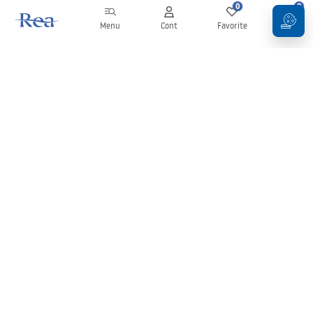
0
0
Menu
Cont
Favorite
Coș
Buletin informativ
Fii la curent cu noutățile și promoțiile!
Conectați-vă
Introducând și confirmând datele dvs., sunteți de acord să primiți
newsletterul în conformitate cu termenii stabiliți în
Regulament
.