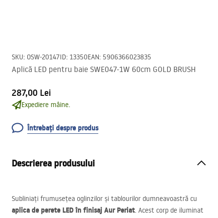
SKU
:
OSW-20147
ID
:
13350
EAN
:
5906366023835
Aplică LED pentru baie SWE047-1W 60cm GOLD BRUSH
287,00 Lei
Expediere mâine.
Întrebați despre produs
Descrierea produsului
Subliniați frumusețea oglinzilor și tablourilor dumneavoastră cu
aplica de perete
LED
în finisaj Aur Periat
. Acest corp de iluminat