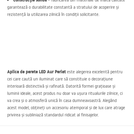
Construcție solidă
– fabricarea din materiale de înaltă calitate
garantează o durabilitate constantă a stratului de acoperire și
rezistență la utilizarea zilnică în condiții solicitante.
Aplica de perete
LED
Aur Periat
este alegerea excelentă pentru
cei care caută un iluminat care să constituie o decorațiune
interioară distinctivă și rafinată. Datorită formei grațioase și
luminii ideale, acest produs nu doar va ușura ritualurile zilnice, ci
va crea și o atmosferă unică în casa dumneavoastră. Alegând
acest model, obțineți un accesoriu atemporal și de lux care atrage
privirea și subliniază standardul ridicat al finisajelor.