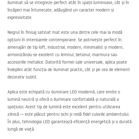
iluminat să se integreze perfect atât în spații luminoase, cât și în
încăperi mai întunecate, adăugând un caracter modern și
expresivitate.
Negrul în finisaj satinat mat este una dintre cele mai la modă
opțiuni în interioarele contemporane. Se potrivește perfect în
amenajări de tip loft, industrial, modern, minimalist și modern,
armonizându-se excelent cu lemnul, betonul, marmura sau
accesoriile metalice. Datorită formei sale universale, aplica poate
îndeplini atât funcția de iluminat practic, cât și pe cea de element
decorativ subtil.
Aplica este echipată cu iluminare
LED
modernă, care emite o
lumină neutră și oferă o iluminare confortabilă și naturală a
spațiului. Acest tip de lumină este excelent pentru utilizarea
zilnică — este plăcut pentru ochi și redă fidel culorile ambientului.
În plus, tehnologia
LED
garantează eficiență energetică și o durată
lungă de viață.