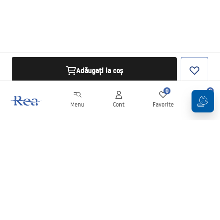
Adăugați la coș
0
0
Menu
Cont
Favorite
Coș
Buletin informativ
Fii la curent cu noutățile și promoțiile!