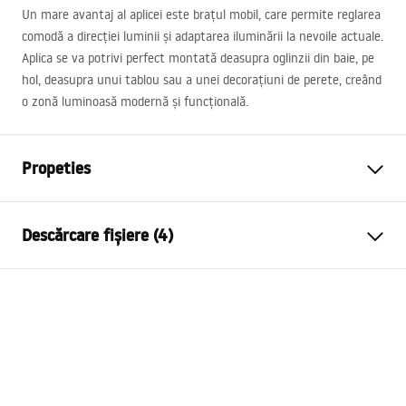
Un mare avantaj al aplicei este brațul mobil, care permite reglarea
comodă a direcției luminii și adaptarea iluminării la nevoile actuale.
Aplica se va potrivi perfect montată deasupra oglinzii din baie, pe
hol, deasupra unui tablou sau a unei decorațiuni de perete, creând
o zonă luminoasă modernă și funcțională.
Propeties
Model
SWE027-1W
Descărcare fișiere (4)
Tip lampa
Aplica de perete
Lungime (mm)
800
mm
Warunki bezpieczeństwa
Latime (mm)
300
mm
WARUNKI BEZPIECZENSTWA LAMPY.pdf
Inaltime (mm)
50
mm
Alimentare
Alimentare ~220V - ~240V
Instrucțiuni de montaj
Material
aluminiu, metal, plastic
Manual_SWE024-1W.pdf