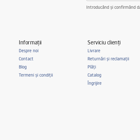
Soclu
Sursa LED i
Introducând și confirmând dat
Culoare lumina
neutra
Temperatura de culoare
4000K
Sursa de iluminare in set
Da
Informații
Serviciu clienți
Clasa energetica
F
Despre noi
Livrare
Clasa etanseitate
IP20
Contact
Returnări și reclamații
Cameră
birou, sufrag
Blog
Plăți
dormitor, un
Termeni și condiții
Catalog
Putere
16W
Îngrijire
caracteristici suplimentare
tilt angle 