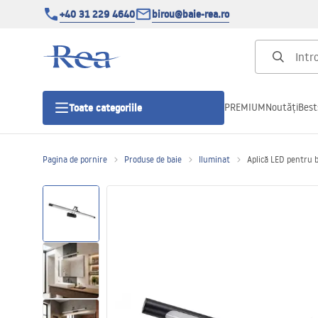
+40 31 229 4640
birou@baie-rea.ro
PREMIUM
Noutăți
Best
Toate categoriile
Pagina de pornire
Produse de baie
Iluminat
Aplică LED pentru
Cabine de dus
Usi pentru cabine de dus
Cadite de dus
Rigole Liniare