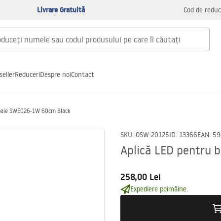
Livrare Gratuită
Cod de reduc
seller
Reduceri
Despre noi
Contact
 baie SWE026-1W 60cm Black
SKU
:
OSW-20125
ID
:
13366
EAN
:
59
Aplică LED pentru
258,00 Lei
Expediere poimâine.