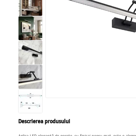
Vase WC si Bideuri
Lavoare
Cazi cu paravane
Baterii sanitare
Dusuri
Bucatarie
Accesorii și mobilier pentru baie
Descrierea produsului