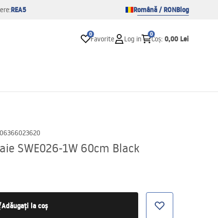
REA5
Română / RON
Blog
ere:
0
0
0,00 Lei
Favorite
Log in
Coș
:
06366023620
 baie SWE026-1W 60cm Black
Adăugați la coș