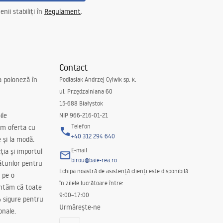
nii stabiliți în
Regulament
.
Contact
a poloneză în
Podlasiak Andrzej Cylwik sp. k.
ul. Przędzalniana 60
15-688 Białystok
ile
NIP 966-216-01-21
Telefon
m oferta cu
+40 312 294 640
e și la modă.
E-mail
ția și importul
birou@baie-rea.ro
ăturilor pentru
Echipa noastră de asistență clienți este disponibilă
 pe o
în zilele lucrătoare între:
antăm că toate
9:00–17:00
 sigure pentru
Urmărește-ne
onale.