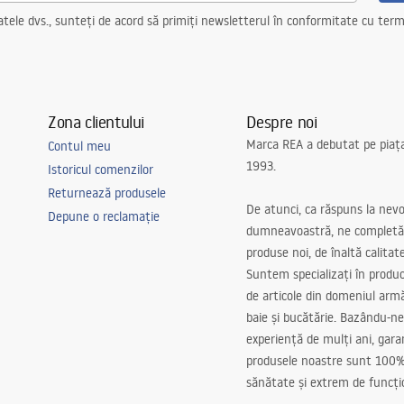
ncorporata
ele dvs., sunteți de acord să primiți newsletterul în conformitate cu terme
Zona clientului
Despre noi
Marca REA a debutat pe piaț
Contul meu
1993.
Istoricul comenzilor
erie, hol/scări, bucatarie, living,
Returnează produsele
iversal
De atunci, ca răspuns la nevo
Depune o reclamație
dumneavoastră, ne completă
produse noi, de înaltă calitat
adjustment
Suntem specializați în produc
de articole din domeniul arm
baie și bucătărie. Bazându-ne
experiență de mulți ani, gar
produsele noastre sunt 100%
sănătate și extrem de funcți