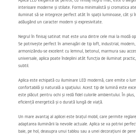
Aplica
LED
elegantă de perete, cu finisaj negru mat, este o aleg
interioare moderne și stilate. Forma minimalistă și cromatica at
iluminat să se integreze perfect atât în spații luminoase, cât și 
adăugând un caracter modern și expresivitate.
Negrul în finisaj satinat mat este una dintre cele mai la modă o
Se potrivește perfect în amenajări de tip loft, industrial, modern
armonizându-se excelent cu lemnul, betonul, marmura sau accesor
universale, aplica poate îndeplini atât funcția de iluminat practi
subtil.
Aplica este echipată cu iluminare
LED
modernă, care emite o lumi
confortabilă și naturală a spațiului. Acest tip de lumină este exce
este plăcut pentru ochi și redă fidel culorile ambientului. În plus
eficiență energetică și o durată lungă de viață.
Un mare avantaj al aplicei este brațul mobil, care permite reglare
adaptarea iluminării la nevoile actuale. Aplica se va potrivi perf
baie, pe hol, deasupra unui tablou sau a unei decorațiuni de per