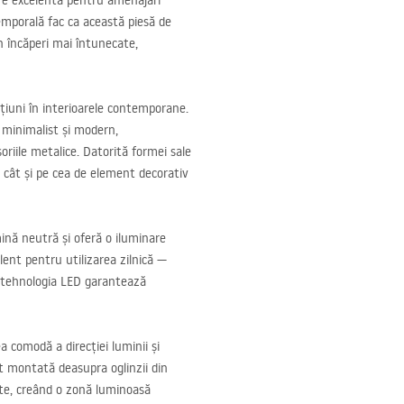
ere excelentă pentru amenajări
emporală fac ca această piesă de
în încăperi mai întunecate,
pțiuni în interioarele contemporane.
, minimalist și modern,
iile metalice. Datorită formei sale
c, cât și pe cea de element decorativ
nă neutră și oferă o iluminare
lent pentru utilizarea zilnică —
, tehnologia
LED
garantează
a comodă a direcției luminii și
ect montată deasupra oglinzii din
ete, creând o zonă luminoasă