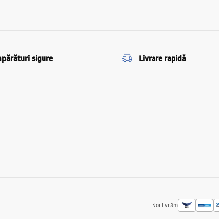
părături sigure
Livrare rapidă
Noi livrăm