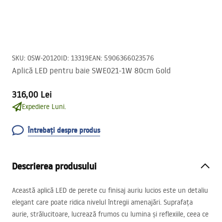
SKU
:
OSW-20120
ID
:
13319
EAN
:
5906366023576
Aplică LED pentru baie SWE021-1W 80cm Gold
316,00 Lei
Expediere Luni.
Întrebați despre produs
Descrierea produsului
Această aplică
LED
de perete cu finisaj auriu lucios este un detaliu
elegant care poate ridica nivelul întregii amenajări. Suprafața
aurie, strălucitoare, lucrează frumos cu lumina și reflexiile, ceea ce