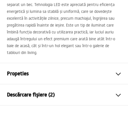
separat un bec. Tehnologia
LED
este apreciată pentru eficiența
energetică și lumina sa stabilă și uniformă, care se dovedește
excelentă în activitățile zilnice, precum machiajul, îngrijirea sau
pregătirea rapidă înainte de ieșire. Este un tip de iluminat care
îmbină funcția decorativă cu utilizarea practică, iar luciul auriu
adaugă întregului un efect premium care arată bine atât într-o
baie de acasă, cât și într-un hol elegant sau într-o galerie de
tablouri din living.
Propeties
Model
SWE021-1W
Descărcare fișiere (2)
Tip lampa
Aplica de perete
Lungime (mm)
800
mm
Warunki bezpieczeństwa
Latime (mm)
300
mm
WARUNKI BEZPIECZENSTWA LAMPY.pdf
Inaltime (mm)
50
mm