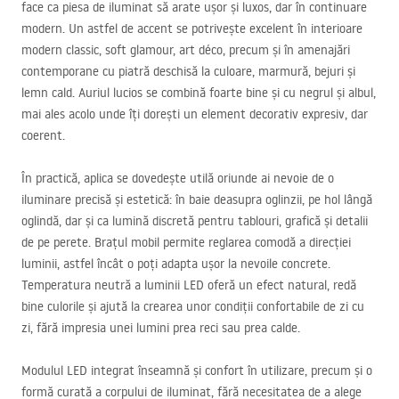
face ca piesa de iluminat să arate ușor și luxos, dar în continuare
modern. Un astfel de accent se potrivește excelent în interioare
modern classic, soft glamour, art déco, precum și în amenajări
contemporane cu piatră deschisă la culoare, marmură, bejuri și
lemn cald. Auriul lucios se combină foarte bine și cu negrul și albul,
mai ales acolo unde îți dorești un element decorativ expresiv, dar
coerent.
În practică, aplica se dovedește utilă oriunde ai nevoie de o
iluminare precisă și estetică: în baie deasupra oglinzii, pe hol lângă
oglindă, dar și ca lumină discretă pentru tablouri, grafică și detalii
de pe perete. Brațul mobil permite reglarea comodă a direcției
luminii, astfel încât o poți adapta ușor la nevoile concrete.
Temperatura neutră a luminii
LED
oferă un efect natural, redă
bine culorile și ajută la crearea unor condiții confortabile de zi cu
zi, fără impresia unei lumini prea reci sau prea calde.
Modulul
LED
integrat înseamnă și confort în utilizare, precum și o
formă curată a corpului de iluminat, fără necesitatea de a alege