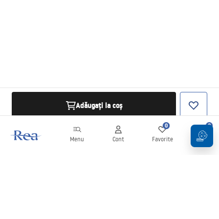
Adăugați la coș
0
0
Menu
Cont
Favorite
Coș
Buletin informativ
Fii la curent cu noutățile și promoțiile!