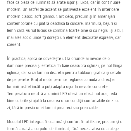
face ca piesa de iluminat să arate ușor și luxos, dar în continuare
modern. Un astfel de accent se potrivește excelent în interioare
modern classic, soft glamour, art déco, precum și în amenajări
contemporane cu piatră deschisă la culoare, marmură, bejuri și
lemn cald. Auriul lucios se combină foarte bine și cu negrul și albul,
mai ales acolo unde îți dorești un element decorativ expresiv, dar
coerent.
În practică, aplica se dovedește utilă oriunde ai nevoie de o
iluminare precisă și estetică: în baie deasupra oglinzii, pe hol lângă
oglindă, dar și ca lumină discretă pentru tablouri, grafică și detalii
de pe perete. Brațul mobil permite reglarea comodă a direcției
luminii, astfel încât o poți adapta ușor la nevoile concrete.
Temperatura neutră a luminii
LED
oferă un efect natural, redă
bine culorile și ajută la crearea unor condiții confortabile de zi cu
zi, fără impresia unei lumini prea reci sau prea calde.
Modulul
LED
integrat înseamnă și confort în utilizare, precum și o
formă curată a corpului de iluminat, fără necesitatea de a alege