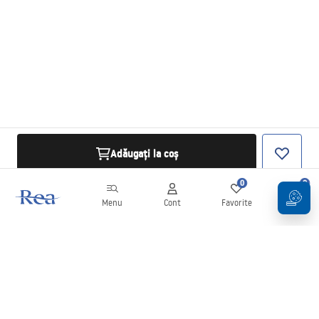
Adăugați la coș
0
0
Menu
Cont
Favorite
Coș
Buletin informativ
Fii la curent cu noutățile și promoțiile!