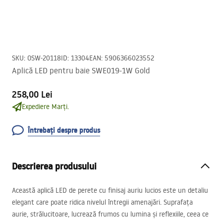
SKU
:
OSW-20118
ID
:
13304
EAN
:
5906366023552
Aplică LED pentru baie SWE019-1W Gold
258,00 Lei
Expediere Marți.
Întrebați despre produs
Descrierea produsului
Această aplică
LED
de perete cu finisaj auriu lucios este un detaliu
elegant care poate ridica nivelul întregii amenajări. Suprafața
aurie, strălucitoare, lucrează frumos cu lumina și reflexiile, ceea ce