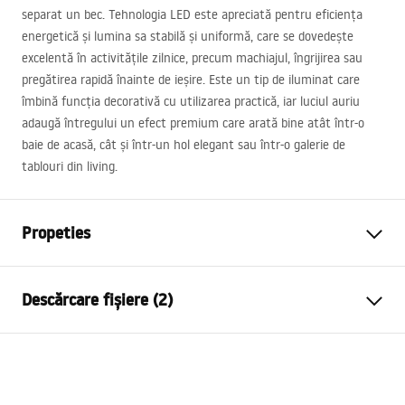
separat un bec. Tehnologia
LED
este apreciată pentru eficiența
energetică și lumina sa stabilă și uniformă, care se dovedește
excelentă în activitățile zilnice, precum machiajul, îngrijirea sau
pregătirea rapidă înainte de ieșire. Este un tip de iluminat care
îmbină funcția decorativă cu utilizarea practică, iar luciul auriu
adaugă întregului un efect premium care arată bine atât într-o
baie de acasă, cât și într-un hol elegant sau într-o galerie de
tablouri din living.
Propeties
Model
SWE019-1W
Descărcare fișiere (2)
Tip lampa
Aplica de perete
Lungime (mm)
420
mm
Warunki bezpieczeństwa
Latime (mm)
300
mm
WARUNKI BEZPIECZENSTWA LAMPY.pdf
Inaltime (mm)
50
mm